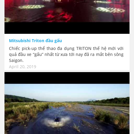
Mitsubishi Triton đầu gấu
Chiếc pick-up thể thao đa dụng TRITON thế hệ mới với
quả đầu xe “gấu” nhất từ xưa tới nay đã ra mắt bên sông
Saigon.
April 20, 2019