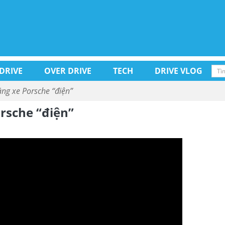
 DRIVE
OVER DRIVE
TECH
DRIVE VLOG
ằng xe Porsche “điện”
rsche “điện”