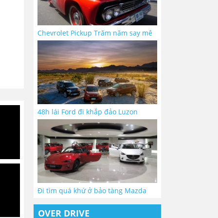
Chevrolet Pickup Trăm năm say mê
48h lái Ford đi khắp đảo Luzon
Đi tìm quá khứ ở bảo tàng Mazda
OVER DRIVE