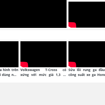
ịa hình trên
Volkswagen T-Cross có
Sửa lỗi rung ga đầu
i dùng như
xứng với mức giá 1,3 tỷ
công suất xe ga Hon
đồng?
Blade