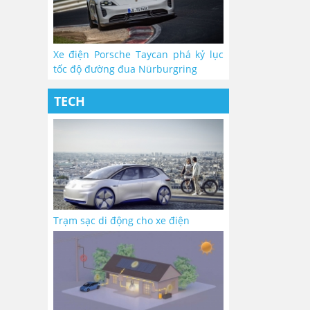
Xe điện Porsche Taycan phá kỷ lục
tốc độ đường đua Nürburgring
TECH
Trạm sạc di động cho xe điện