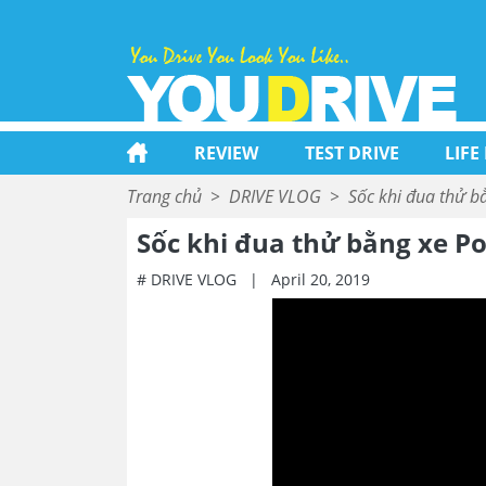
REVIEW
TEST DRIVE
LIFE
Trang chủ
>
DRIVE VLOG
>
Sốc khi đua thử b
Sốc khi đua thử bằng xe Po
# DRIVE VLOG
|
April 20, 2019