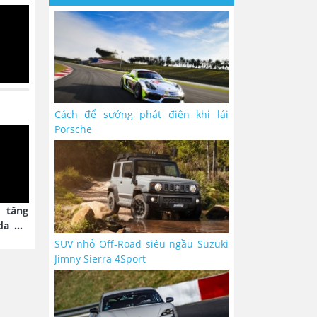
Cách để sướng phát điên khi lái
Porsche
 tăng
da Air
SUV nhỏ Off-Road siêu ngầu Suzuki
Jimny Sierra 4Sport