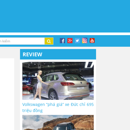
REVIEW
Volkswagen “phá giá” xe Đức chỉ 695
triệu đồng