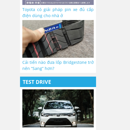
Toyota có giải pháp pin xe đủ cấp
điện dùng cho nhà ở
Cải tiến nào đưa lốp Bridgestone trở
nên “Sang” hơn?
TEST DRIVE