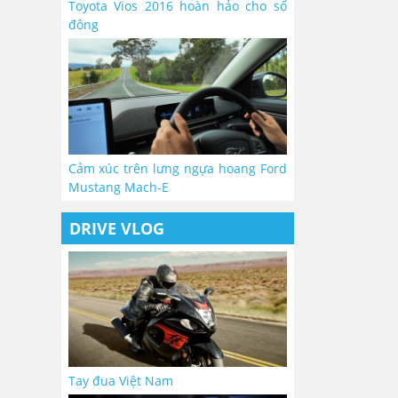
Toyota Vios 2016 hoàn hảo cho số
đông
Cảm xúc trên lưng ngựa hoang Ford
Mustang Mach-E
DRIVE VLOG
Tay đua Việt Nam