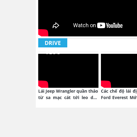
DRIVE
VLOG
Lái Jeep Wrangler quần thảo
Các chế độ lái đ
từ sa mạc cát tới leo dốc
Ford Everest Mớ
núi hoang
nào?