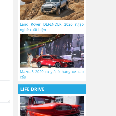
Land Rover DEFENDER 2020 ngạo
nghễ xuất hiện
Mazda3 2020 ra giá ở hạng xe cao
cấp
LIFE DRIVE