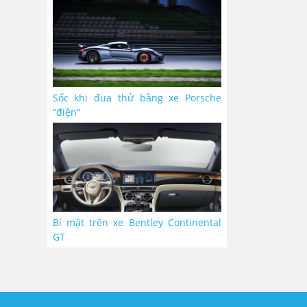
Sốc khi đua thử bằng xe Porsche
“điện”
Bí mật trên xe Bentley Continental
GT