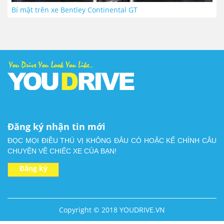
Bí mật trên xe Bentley Continental GT
Đăng ký nhận tin mới
ĐỌC MỌI ĐIỀU THÚ VỊ KHÔNG ĐÂU CÓ HOẶC KỂ CHÍNH CÂU
CHUYỆN VỀ CHIẾC XE CỦA BẠN!
Đăng ký
Copyright © 2018 YOUDRIVE.VN