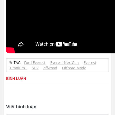
TAG:
Ford Everest
Everest NextGen
Everest
Titanium+
SUV
off-road
Offroad Mode
BÌNH LUẬN
Viết bình luận