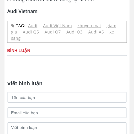
Audi Vietnam
TAG:
Audi
Audi Việt Nam
khuyen mai
giam
gia
Audi Q5
Audi Q7
Audi Q3
Audi A6
xe
sang
BÌNH LUẬN
Viết bình luận