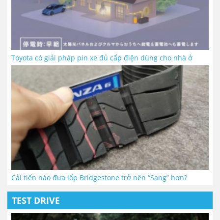
Toyota có giải pháp pin xe đủ cấp điện dùng cho nhà ở
Cải tiến nào đưa lốp Bridgestone trở nên “Sang” hơn?
TEST DRIVE