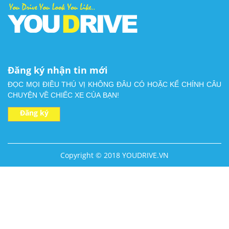
Đăng ký nhận tin mới
ĐỌC MỌI ĐIỀU THÚ VỊ KHÔNG ĐÂU CÓ HOẶC KỂ CHÍNH CÂU
CHUYỆN VỀ CHIẾC XE CỦA BẠN!
Đăng ký
Copyright © 2018 YOUDRIVE.VN