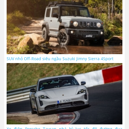
SUV nhỏ Off-Road siêu ngầu Suzuki Jimny Sierra 4Sport
Xe điện Porsche Taycan phá kỷ lục tốc độ đường đua