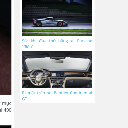
Sốc khi đua thử bằng xe Porsche
“điện”
Bí mật trên xe Bentley Continental
GT
ng mục
el 490