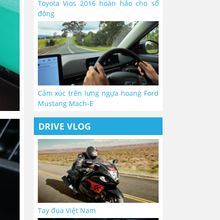
Toyota Vios 2016 hoàn hảo cho số
đông
Cảm xúc trên lưng ngựa hoang Ford
Mustang Mach-E
DRIVE VLOG
Tay đua Việt Nam