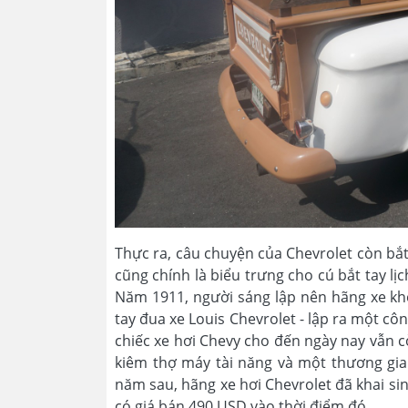
Thực ra, câu chuyện của Chevrolet còn bắt
cũng chính là biểu trưng cho cú bắt tay lị
Năm 1911, người sáng lập nên hãng xe khổ
tay đua xe Louis Chevrolet - lập ra một cô
chiếc xe hơi Chevy cho đến ngày nay vẫn c
kiêm thợ máy tài năng và một thương gia 
năm sau, hãng xe hơi Chevrolet đã khai sinh
có giá bán 490 USD vào thời điểm đó.