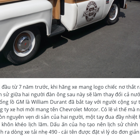
 đầu từ 7 năm trước, khi hãng xe mang logo chiếc nơ thắt r
ch sử giữa hai người đàn ông sau này sẽ làm thay đổi cả nư
ng lồ GM là William Durant đã bắt tay với người cộng sự t
ng ty xe hơi mới mang tên Chevrolet Motor. Có lẽ vì thế mà
òn nguyên vẹn di sản của hai người, một tay đua đầy nhiệt
khôn khéo lịch lãm. Dấu ấn của họ tạo nên lịch sử chính l
 ra dòng xe tải nhẹ 490 - cái tên được đặt vì lý do đơn giản