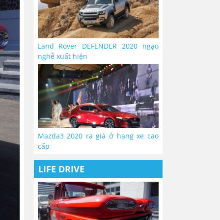
Land Rover DEFENDER 2020 ngạo
nghễ xuất hiện
Mazda3 2020 ra giá ở hạng xe cao
cấp
LIFE DRIVE