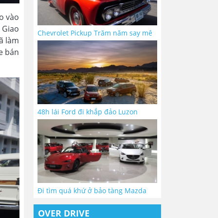
ao vào
 Giao
Chevrolet Pickup Trăm năm say mê
ã làm
xe bán
48h lái Ford đi khắp đảo Luzon
Đi tìm quá khứ ở bảo tàng Mazda
OVER DRIVE