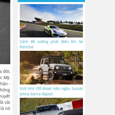
Cách để sướng phát điên khi lái
Porsche
a đời,
ớc Mỹ.
hân -
SUV nhỏ Off-Road siêu ngầu Suzuki
 những
Jimny Sierra 4Sport
 huyết
à vài
 là nó