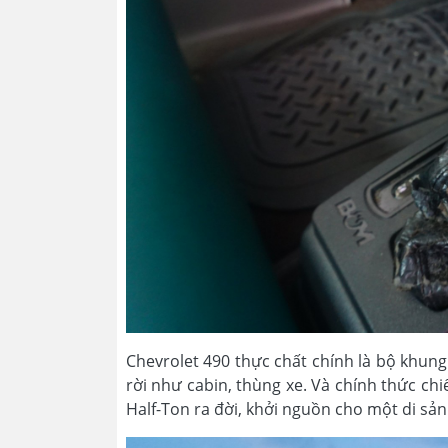
Chevrolet 490 thực chất chính là bộ khung
rời như cabin, thùng xe. Và chính thức chi
Half-Ton ra đời, khởi nguồn cho một di sản