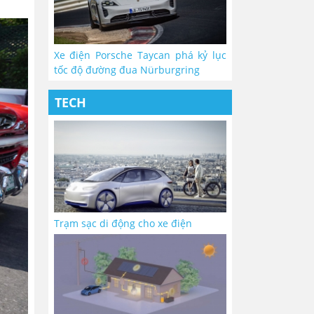
Xe điện Porsche Taycan phá kỷ lục
tốc độ đường đua Nürburgring
TECH
Trạm sạc di động cho xe điện