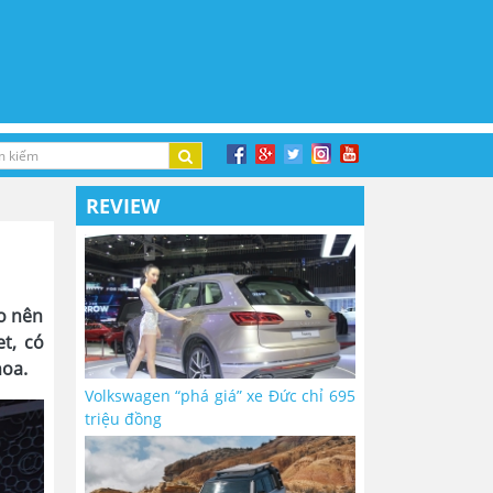
REVIEW
ạo nên
t, có
hoa.
Volkswagen “phá giá” xe Đức chỉ 695
triệu đồng