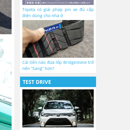
Toyota có giải pháp pin xe đủ cấp
điện dùng cho nhà ở
Cải tiến nào đưa lốp Bridgestone trở
nên “Sang” hơn?
TEST DRIVE