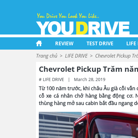
REVIEW
TEST DRIVE
LIFE
Trang chủ
>
LIFE DRIVE
>
Chevrolet Pickup T
Chevrolet Pickup Trăm nă
# LIFE DRIVE
|
March 28, 2019
Từ 100 năm trước, khi châu Âu già cỗi vẫn
cỗ xe cá nhân chở hàng bằng động cơ. N
thùng hàng mở sau cabin bắt đầu ngang dọc