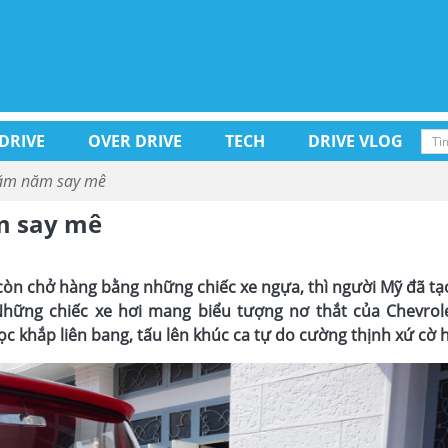
 DRIVE
OVER DRIVE
TECH
DRIVE VLOG
răm năm say mê
m say mê
 còn chở hàng bằng những chiếc xe ngựa, thì người Mỹ đã t
hững chiếc xe hơi mang biểu tượng nơ thắt của Chevrole
 khắp liên bang, tấu lên khúc ca tự do cường thịnh xứ cờ 