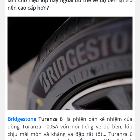
làm cho hiệu lốp này ngoài ưu thế về độ bền lại trở
nên cao cấp hơn?
Bridgestone
Turanza 6
là phiên bản kế nhiệm của
dòng Turanza T005A vốn nổi tiếng về độ bền, lốp
chịu mài mòn và kháng va đập rất tốt... Turanza 6