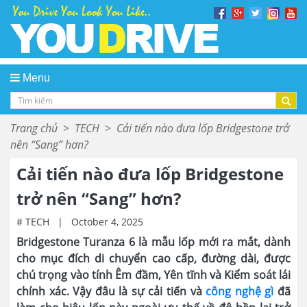
Menu
Trang chủ
>
TECH
>
Cải tiến nào đưa lốp Bridgestone trở
nên “Sang” hơn?
Cải tiến nào đưa lốp Bridgestone
trở nên “Sang” hơn?
# TECH
|
October 4, 2025
Bridgestone Turanza 6 là mẫu lốp mới ra mắt, dành
cho mục đích di chuyển cao cấp, đường dài, được
chú trọng vào tính Êm đầm, Yên tĩnh và Kiểm soát lái
chính xác. Vậy đâu là sự cải tiến và
công nghệ gì
đã