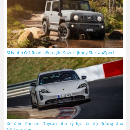
SUV nhỏ Off-Road siêu ngầu Suzuki Jimny Sierra 4Sport
Xe điện Porsche Taycan phá kỷ lục tốc độ đường đua
Nürburgring