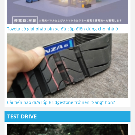
Toyota có giải pháp pin xe đủ cấp điện dùng cho nhà ở
Cải tiến nào đưa lốp Bridgestone trở nên “Sang” hơn?
TEST DRIVE