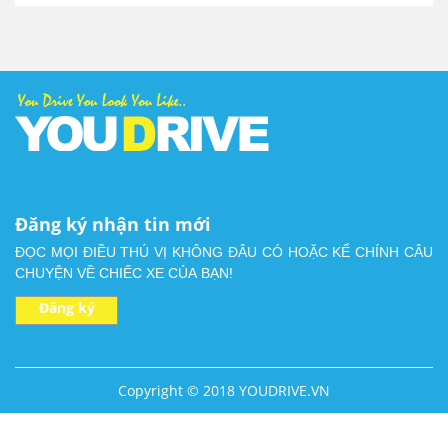
Đăng ký nhận tin mới
ĐỌC MỌI ĐIỀU THÚ VỊ KHÔNG ĐÂU CÓ HOẶC KỂ CHÍNH CÂU
CHUYỆN VỀ CHIẾC XE CỦA BẠN!
Đăng ký
Copyright © 2018 YOUDRIVE.VN