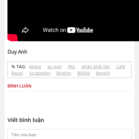
Duy Anh
TAG:
Motor
xe máy
PKL
phân khối lớn
Cafe
Racer
Scrambler
Brixton
BX500
Benelli
BÌNH LUẬN
Viết bình luận