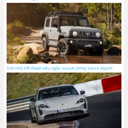
SUV nhỏ Off-Road siêu ngầu Suzuki Jimny Sierra 4Sport