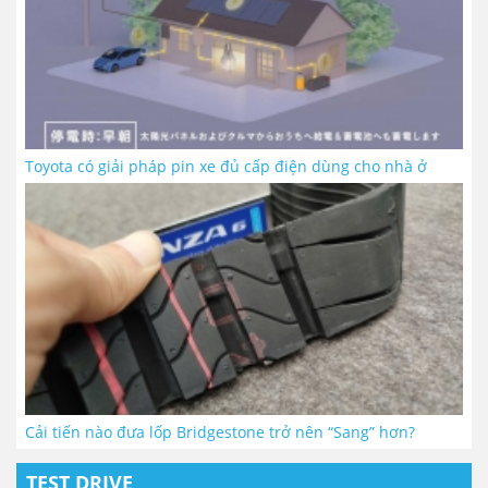
Toyota có giải pháp pin xe đủ cấp điện dùng cho nhà ở
Cải tiến nào đưa lốp Bridgestone trở nên “Sang” hơn?
TEST DRIVE