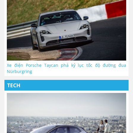
Xe điện Porsche Taycan phá kỷ lục tốc độ đường đua
Nürburgring
TECH