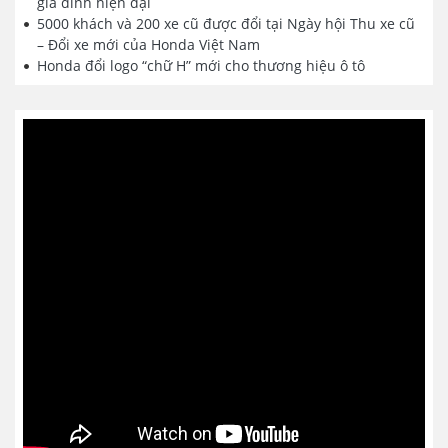
gia đình hiện đại
5000 khách và 200 xe cũ được đổi tại Ngày hội Thu xe cũ
– Đổi xe mới của Honda Việt Nam
Honda đổi logo “chữ H” mới cho thương hiệu ô tô