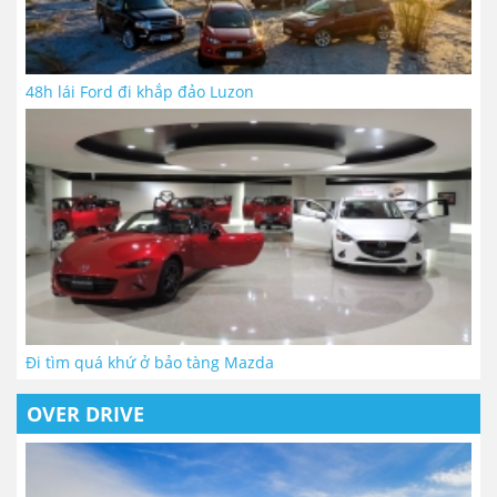
48h lái Ford đi khắp đảo Luzon
Đi tìm quá khứ ở bảo tàng Mazda
OVER DRIVE