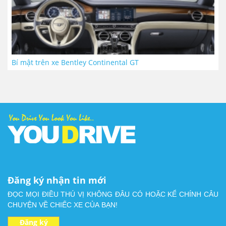
Bí mật trên xe Bentley Continental GT
Đăng ký nhận tin mới
ĐỌC MỌI ĐIỀU THÚ VỊ KHÔNG ĐÂU CÓ HOẶC KỂ CHÍNH CÂU
CHUYỆN VỀ CHIẾC XE CỦA BẠN!
Đăng ký