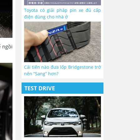
Toyota có giải pháp pin xe đủ cấp
điện dùng cho nhà ở
ế ngồi
Cải tiến nào đưa lốp Bridgestone trở
nên “Sang” hơn?
TEST DRIVE