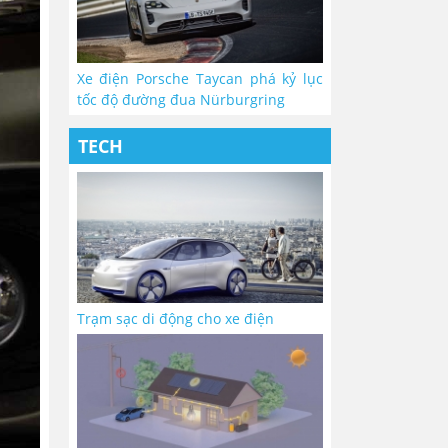
Xe điện Porsche Taycan phá kỷ lục
tốc độ đường đua Nürburgring
TECH
Trạm sạc di động cho xe điện