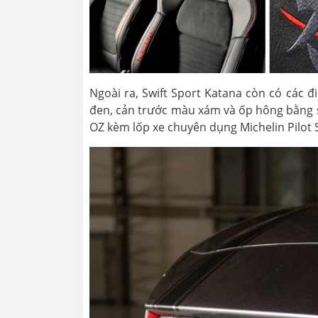
Ngoài ra, Swift Sport Katana còn có các 
đen, cản trước màu xám và ốp hông bằng 
OZ kèm lốp xe chuyên dụng Michelin Pilot 