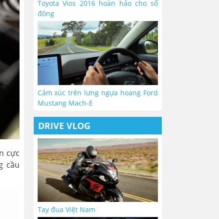
Toyota Vios 2016 hoàn hảo cho số
đông
Cảm xúc trên lưng ngựa hoang Ford
Mustang Mach-E
DRIVE VLOG
n cực
g cầu
Tay đua Việt Nam