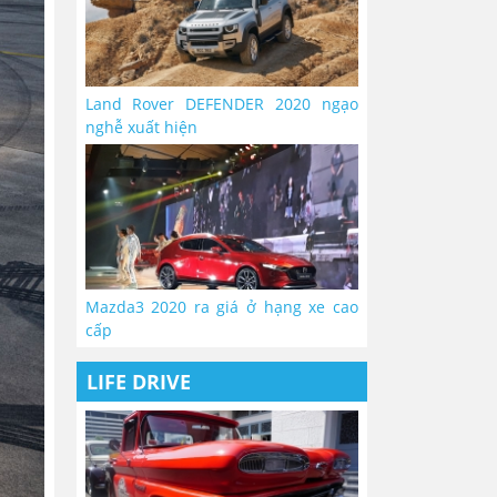
Land Rover DEFENDER 2020 ngạo
nghễ xuất hiện
Mazda3 2020 ra giá ở hạng xe cao
cấp
LIFE DRIVE