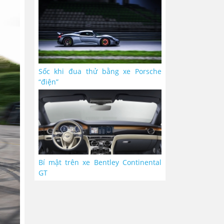
Sốc khi đua thử bằng xe Porsche
“điện”
Bí mật trên xe Bentley Continental
GT