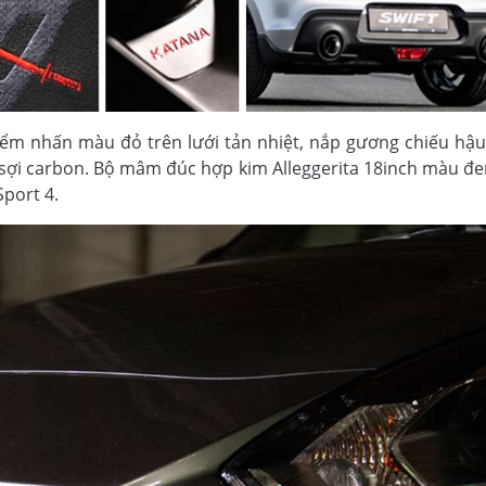
điểm nhấn màu đỏ trên lưới tản nhiệt, nắp gương chiếu hậ
sợi carbon. Bộ mâm đúc hợp kim Alleggerita 18inch màu đe
Sport 4.