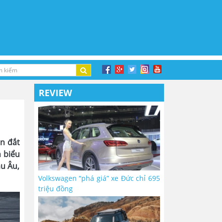
REVIEW
án đắt
 biểu
âu Âu,
Volkswagen “phá giá” xe Đức chỉ 695
triệu đồng