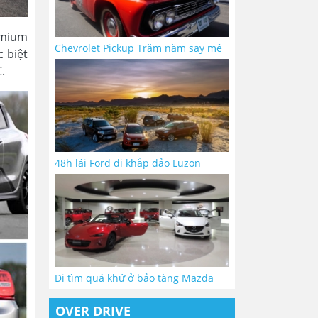
emium
Chevrolet Pickup Trăm năm say mê
c biệt
.
48h lái Ford đi khắp đảo Luzon
Đi tìm quá khứ ở bảo tàng Mazda
OVER DRIVE