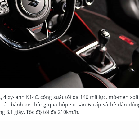
, 4 xy-lanh K14C, công suất tối đa 140 mã lực, mô-men xoắ
 các bánh xe thông qua hộp số sàn 6 cấp và hệ dẫn độn
g 8,1 giây. Tốc độ tối đa 210km/h.