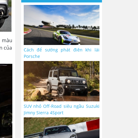
u màu
n của
Cách để sướng phát điên khi lái
Porsche
SUV nhỏ Off-Road siêu ngầu Suzuki
Jimny Sierra 4Sport