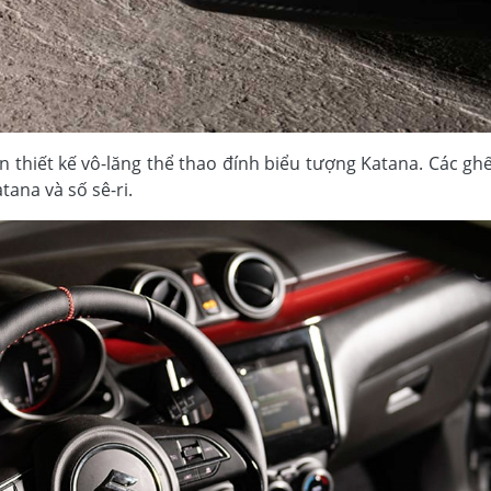
n thiết kế vô-lăng thể thao đính biểu tượng Katana. Các gh
tana và số sê-ri.