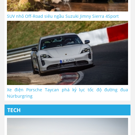
SUV nhỏ Off-Road siêu ngầu Suzuki Jimny Sierra 4Sport
Xe điện Porsche Taycan phá kỷ lục tốc độ đường đua
Nürburgring
TECH