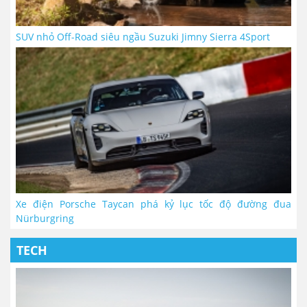
SUV nhỏ Off-Road siêu ngầu Suzuki Jimny Sierra 4Sport
Xe điện Porsche Taycan phá kỷ lục tốc độ đường đua
Nürburgring
TECH