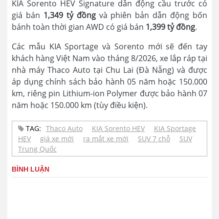
KIA Sorento HEV Signature dẫn động cầu trước có
giá bán
1,349 tỷ đồng
và phiên bản dẫn động bốn
bánh toàn thời gian AWD có giá bán
1,399 tỷ đồng
.
Các mẫu KIA Sportage và Sorento mới sẽ đến tay
khách hàng Việt Nam vào tháng 8/2026, xe lắp ráp tại
nhà máy Thaco Auto tại Chu Lai (Đà Nẵng) và được
áp dụng chính sách bảo hành 05 năm hoặc 150.000
km, riêng pin Lithium-ion Polymer được bảo hành 07
năm hoặc 150.000 km (tùy điều kiện).
TAG:
Thaco Auto
KIA Sorento HEV
KIA Sportage
HEV
giá xe mới
ra mắt xe mới
SUV 7 chỗ
SUV
Trung Quốc
BÌNH LUẬN