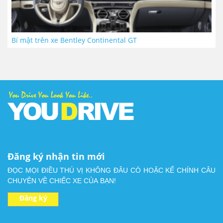
Bí mật trên xe Bentley Continental GT
Đăng ký nhận tin mới
ĐỌC MỌI ĐIỀU THÚ VỊ KHÔNG ĐÂU CÓ HOẶC KỂ CHÍNH CÂU
CHUYỆN VỀ CHIẾC XE CỦA BẠN!
Đăng ký