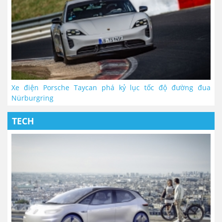
Xe điện Porsche Taycan phá kỷ lục tốc độ đường đua
Nürburgring
TECH