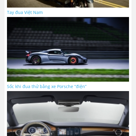
Tay đua Việt Nam
Sốc khi đua thử bằng xe Porsche “điện”