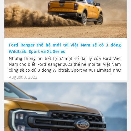
Ford Ranger thế hệ mới tại Việt Nam sẽ có 3 dòng
Wildtrak, Sport và XL Series
Những thông tin tiết lộ từ một số đại lý của Ford Việt
Nam cho biết, Ford Ranger 2023 thế hệ mới tại Việt Nam
cũng sẽ có đủ 3 dòng Wildtrak, Sport và XLT Limited như
các thị trường lớn khác của Ford. Đi kèm với đó sẽ vẫn có
August 3, 2022
cả hai phiên bản XLS (4x2 và 4x4) cùng một phiên bản XL
4x4 MT.