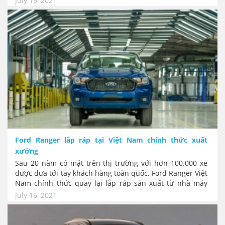
July 15, 2021
Lực, khách hàng là từ công ty khởi nghiệp Hercules
Electric Vehicle ở Detroit.
Ford Ranger lắp ráp tại Việt Nam chính thức xuất
xưởng
Sau 20 năm có mặt trên thị trường với hơn 100.000 xe
được đưa tới tay khách hàng toàn quốc, Ford Ranger Việt
Nam chính thức quay lại lắp ráp sản xuất từ nhà máy
Ford Hải Dương, áp dụng quy trình lắp ráp toàn cầu của
July 16, 2021
Ford Motor. Chiếc bản tải hàng đầu tại Việt Nam sẽ tiếp
tục dẫn đầu phân khúc với một phong cách hoàn toàn
mới, mở ra một trào lưu xe bán tải mạnh mẽ đi cùng lối