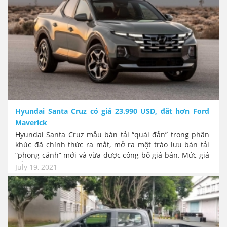
sống hiện đại.
Hyundai Santa Cruz có giá 23.990 USD, đắt hơn Ford
Maverick
Hyundai Santa Cruz mẫu bán tải “quái đản” trong phân
khúc đã chính thức ra mắt, mở ra một trào lưu bán tải
“phong cảnh” mới và vừa được công bố giá bán. Mức giá
bắt đầu từ 23.990 USD. Với mức giá này, Hyundai Santa
July 19, 2021
Cruz sẽ đắt hơn Ford Maverick khoảng 4.000USD tùy
từng phiên bản.