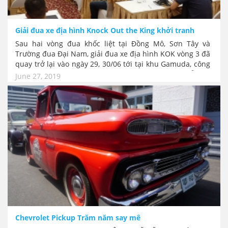
Giải đua xe địa hình Knock Out the King khởi tranh
Sau hai vòng đua khốc liệt tại Đồng Mô, Sơn Tây và
Trường đua Đại Nam, giải đua xe địa hình KOK vòng 3 đã
quay trở lại vào ngày 29, 30/06 tới tại khu Gamuda, công
viên Yên Sở, Hà Nội. Giải lần này đặc biệt hấp dẫn và
June 27, 2019
đáng xem vì có sự tham gia của đội đua Off-road chuyên
nghiệp đầu tiên "Racing AKA" với chiếc Triton hạng cơ
bản đấu với các xe bán tải khủng.
Chevrolet Pickup Trăm năm say mê