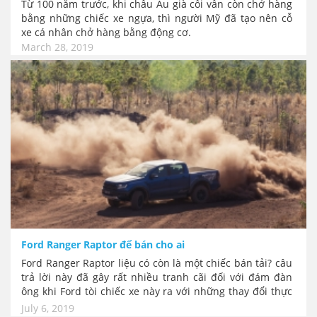
Từ 100 năm trước, khi châu Âu già cỗi vẫn còn chở hàng
bằng những chiếc xe ngựa, thì người Mỹ đã tạo nên cỗ
xe cá nhân chở hàng bằng động cơ.
March 28, 2019
Ford Ranger Raptor để bán cho ai
Ford Ranger Raptor liệu có còn là một chiếc bán tải? câu
trả lời này đã gây rất nhiều tranh cãi đối với đám đàn
ông khi Ford tòi chiếc xe này ra với những thay đổi thực
sự là “quái dị”. Vậy tại sao phải đi tìm câu trả lời trong
July 6, 2019