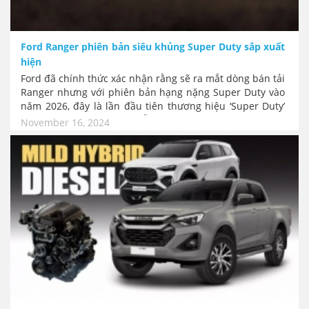
Ford Ranger phiên bản siêu khủng Super Duty sắp xuất
hiện
Ford đã chính thức xác nhận rằng sẽ ra mắt dòng bán tải
Ranger nhưng với phiên bản hạng nặng Super Duty vào
năm 2026, đây là lần đầu tiên thương hiệu ‘Super Duty’
được sử dụng trên một mẫu xe khác ngoài dòng bán tải
November 16, 2024
F-Series. Như vậy là ngay cả dòng bán tải nhỏ như
Ranger cũng sắp có loại xe khủng.