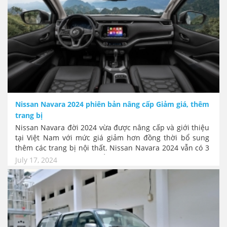
Nissan Navara 2024 phiên bản nâng cấp Giảm giá, thêm
trang bị
Nissan Navara đời 2024 vừa được nâng cấp và giới thiệu
tại Việt Nam với mức giá giảm hơn đồng thời bổ sung
thêm các trang bị nội thất. Nissan Navara 2024 vẫn có 3
phiên bản được nhập khẩu nguyên chiếc từ Thái Lan và
July 17, 2024
bán chính hãng qua Nhà phân phối VAD tại Việt Nam.
Đáng chú ý, giá bán của mẫu bán tải này đã được giảm
nhẹ so với trước để tăng sức cạnh tranh trong một phân
khúc.