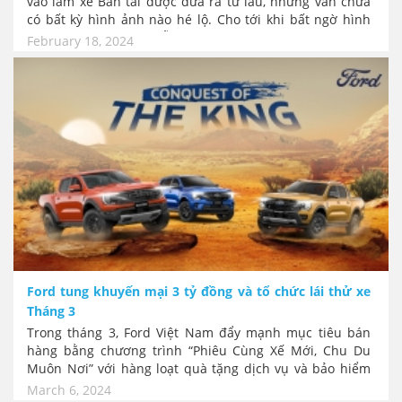
vào làm xe Bán tải được đưa ra từ lâu, nhưng vẫn chưa
có bất kỳ hình ảnh nào hé lộ. Cho tới khi bất ngờ hình
ảnh đầu tiên của mẫu bán tải mới của Kia có tên
February 18, 2024
Tasman bị bắt gặp khi đang chạy thử nghiệm cùng Ford
Ranger Raptor. Với ngoại hình khá vuông vức, kết cấu
kiểu Body on Frame.. KIA có vẻ muốn ngắm tới đối thủ
Mỹ.
Ford tung khuyến mại 3 tỷ đồng và tổ chức lái thử xe
Tháng 3
Trong tháng 3, Ford Việt Nam đẩy mạnh mục tiêu bán
hàng bằng chương trình “Phiêu Cùng Xế Mới, Chu Du
Muôn Nơi” với hàng loạt quà tặng dịch vụ và bảo hiểm
lớn, đồng thời tạo cơ hội cho khách hàng mua xe rút
March 6, 2024