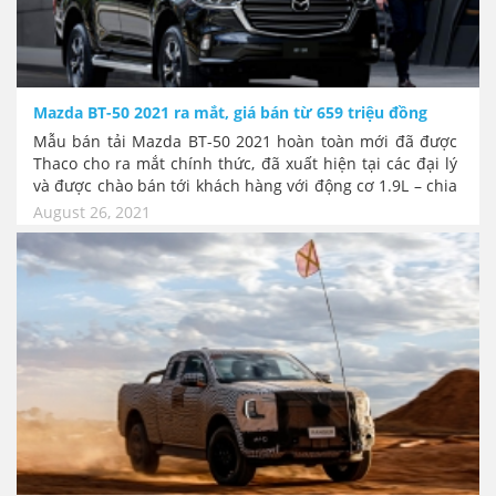
Mazda BT-50 2021 ra mắt, giá bán từ 659 triệu đồng
Mẫu bán tải Mazda BT-50 2021 hoàn toàn mới đã được
Thaco cho ra mắt chính thức, đã xuất hiện tại các đại lý
và được chào bán tới khách hàng với động cơ 1.9L – chia
sẻ cùng nền tảng với dòng bán tải Isuzu D-Max. Mức giá
August 26, 2021
khởi điểm từ 659 triệu đồng, Mazda BT-50 mới có giá
bán cao hơn phiên bản cũ từ 90 triệu đồng, có 4 phiên
bản.