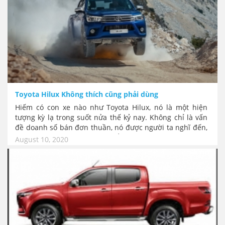
Toyota Hilux Không thích cũng phải dùng
Hiếm có con xe nào như Toyota Hilux, nó là một hiện
tượng kỳ lạ trong suốt nửa thế kỷ nay. Không chỉ là vấn
đề doanh số bán đơn thuần, nó được người ta nghĩ đến,
biết đến với khái niệm như kiểu “bất tử”, nhưng lại có vẻ
August 10, 2020
rất lười biếng nhạt nhẽo. Hilux giống như chuyện về một
cái xe hơi... không thích cũng phải dùng, khá lạ!