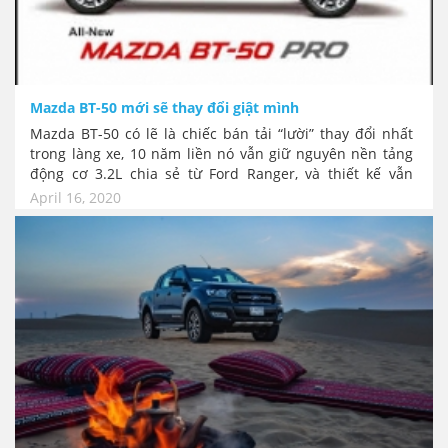
Mazda BT-50 mới sẽ thay đổi giật mình
Mazda BT-50 có lẽ là chiếc bán tải “lười” thay đổi nhất
trong làng xe, 10 năm liền nó vẫn giữ nguyên nền tảng
động cơ 3.2L chia sẻ từ Ford Ranger, và thiết kế vẫn
loanh quanh phom “mũi tròn” cũ kỹ. Nhưng gần đây
April 16, 2020
hàng loạt tin đồn về thế hệ mới của BT-50 rộ lên với sự
thay đổi hoàn toàn về hình ảnh phỏng đoán và công
nghệ chung với Isuzu D-Max.