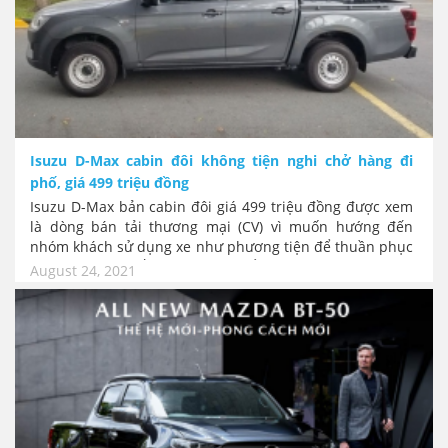
Isuzu D-Max cabin đôi không tiện nghi chở hàng đi
phố, giá 499 triệu đồng
Isuzu D-Max bản cabin đôi giá 499 triệu đồng được xem
là dòng bán tải thương mại (CV) vì muốn hướng đến
nhóm khách sử dụng xe như phương tiện để thuần phục
vụ công việc. Khắc phục được điểm yếu của dòng D-Max
August 24, 2021
cabin đơn không được đi "phố" dù chở tốt hơn. Trong
khi với tải trọng chuyên chở của xe là 680 kg, bản này
của D-Max vẫn được xem là xe con (PC) theo quy chuẩn
41/2019 của Bộ GTVT.