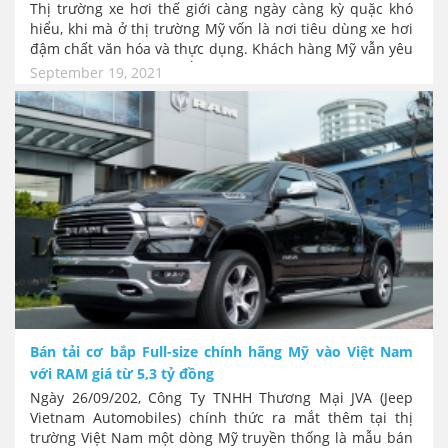
Thị trường xe hơi thế giới càng ngày càng kỳ quặc khó
hiểu, khi mà ở thị trường Mỹ vốn là nơi tiêu dùng xe hơi
đậm chất văn hóa và thực dụng. Khách hàng Mỹ vẫn yêu
thích các mâu xe cơ bắp hoặc trang bị đúng việc. Thế
September 19, 2021
nên dữ liệu mới đây về xếp hạng về tốc độ bán hàng của
các mẫu xe mới ra mắt ở Mỹ đã rất bất ngờ. Khi chiếc
bán tải “quái dị” lần đầu xuất hiện là Hyundai Santa Cruz
lại vượt qua cả chiếc sedan đặc Mỹ là Chevy Corvette.
Bán tải cơ bắp Full-size chính hãng Mỹ vào Việt Nam
với RAM giá từ 5,3 tỷ đồng
Ngày 26/09/202, Công Ty TNHH Thương Mại JVA (Jeep
Vietnam Automobiles) chính thức ra mắt thêm tại thị
trường Việt Nam một dòng Mỹ truyền thống là mẫu bán