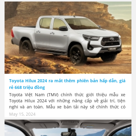
thăm trúng thưởng các chuyến du lịch nước ngoài với
tổng giá trị lên đến hơn 3 tỷ đồng. Cũng trong tháng 3,
Ford đồng loạt tổ chức 2 sự kiện lái thử các dòng SUV và
bán tải với các bài lái thử mạnh mẽ tại Hà Nội và TP. Hồ
Chí Minh.
Toyota Hilux 2024 ra mắt thêm phiên bản hấp dẫn, giá
rẻ 668 triệu đồng
Toyota Việt Nam (TMV) chính thức giới thiệu mẫu xe
Toyota Hilux 2024 với những nâng cấp về giải trí, tiện
nghi và an toàn. Mẫu xe bán tải này sẽ chính thức có
mặt tại đại lý từ ngày 14/05/2024. Đáng quan tâm nhất là
May 15, 2024
dòng bán tải bền nhất này được nhập khẩu với nhiều
phiên bản, trong đó hấp dẫn nhất là bản Hilux 2.4L 4x4
số tay MT giá chỉ 668 triệu đồng.