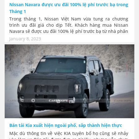
Nissan Navara được ưu đãi 100% lệ phí trước bạ trong
Tháng 1
Trong tháng 1, Nissan Việt Nam vừa tung ra chương
trình ưu đãi giá cho dịp Tết. Khách hàng mua Nissan
Navara sẽ được ưu đãi 100% lệ phí trước bạ từ nhà phân
phối, tương đương giá trị 57 - 70 triệu đồng.
January 8, 2023
Bán tải Kia xuất hiện ngoài phố, sắp thành hiện thực
Mặc dù thông tin về việc KIA tuyên bố họ cũng sẽ nhảy