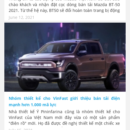
chào khách và nhận đặt cọc dòng bán tải Mazda BT-50
2021. Từ thế hệ này, BT50 sẽ đổi hoàn toàn trang bị động
cơ, dùng chung máy với Isuzu D-max. Tuy nhiên động cơ
June 12, 2021
diesel 1.9L được coi là trang bị rất khó để cạnh tranh với
các đối thủ khác tại Việt Nam.
Nhóm thiết kế cho VinFast giới thiệu bán tải điện
mạnh hơn 1.000 mã lực
Nhà thiết kế Ý Pininfarina cũng là nhóm thiết kế cho
VinFast của Việt Nam mới đây vừa có một sản phẩm
"điên rồ" mới. Họ đã được đề nghị thiết kế một chiếc xe
bán tải chạy hoàn toàn bằng điện, mạnh tới 1000 Mã