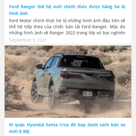
Ford Ranger thế hệ mới chính thức được hãng hé lộ
hình ảnh
Ford Motor chính thức hé lộ những hình ảnh đầu tiên về
thế hệ tiếp theo của chiếc bán tải Ford Ranger. Mặc dù
những hình ảnh về Ranger 2022 trong lớp vỏ bọc nghiên
cứu này đã xuất hiện từ đầu năm 2021, nhưng thông qua
September 9, 2021
các kênh "chụp trộm" không chính thức. Lần giới thiệu
này tuy không có gì mới, chỉ khẳng định duy nhất rằng
Ford sẽ cho ra mắt Ranger vào năm sau. Những thông
tin chi tiết thêm về mẫu xe này sẽ có trong cuối năm nay
nhưng phải bước sang năm 2022, những mẫu xe đầu
tiên mới có thể đến tay khách hàng thế giới. Tại Việt
Nam chắc chắn còn phải chờ lâu hơn nữa.
Kì quặc Hyundai Santa Cruz đè bẹp danh sách bán xe
mới ở Mỹ