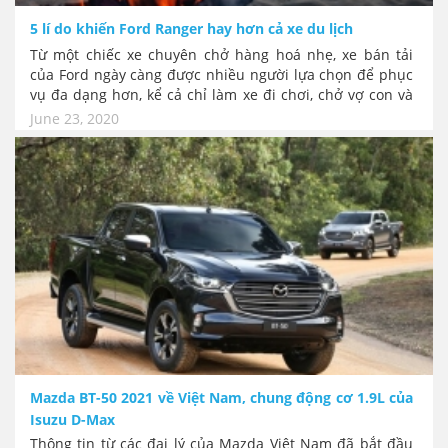
5 lí do khiến Ford Ranger hay hơn cả xe du lịch
Từ một chiếc xe chuyên chở hàng hoá nhẹ, xe bán tải
của Ford ngày càng được nhiều người lựa chọn để phục
vụ đa dạng hơn, kể cả chỉ làm xe đi chơi, chở vợ con và
đi cafe. Lí do vì sao vậy?
June 23, 2020
Mazda BT-50 2021 về Việt Nam, chung động cơ 1.9L của
Isuzu D-Max
Thông tin từ các đại lý của Mazda Việt Nam đã bắt đầu