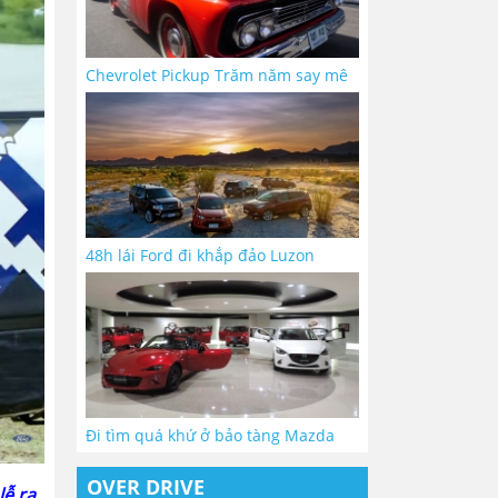
Chevrolet Pickup Trăm năm say mê
48h lái Ford đi khắp đảo Luzon
Đi tìm quá khứ ở bảo tàng Mazda
OVER DRIVE
lễ ra