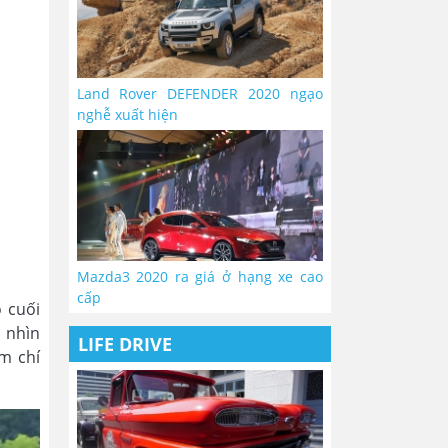
Land Rover DEFENDER 2020 ngạo
nghễ xuất hiện
Mazda3 2020 ra giá ở hạng xe cao
cấp
o cuối
 nhìn
LIFE DRIVE
ậm chí