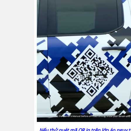
Nếu thử quét mã QR in trên lớp áo ngụy tr