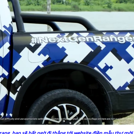
ang, bạn sẽ bất ngờ đi thẳng tới website điền mẫu thư mời 