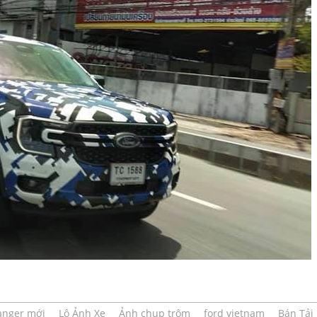
anger mới
Lộ Ảnh Xe
Ảnh chụp trộm
ford vietnam
Bán Tải