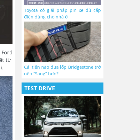
Toyota có giải pháp pin xe đủ cấp
điện dùng cho nhà ở
 Ford
 từ ​​
Cải tiến nào đưa lốp Bridgestone trở
i.
nên “Sang” hơn?
TEST DRIVE