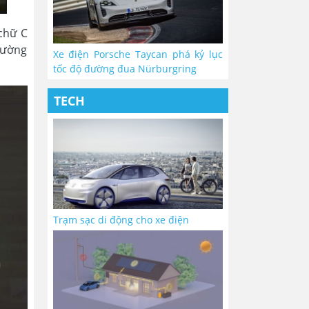
 chữ C
 dường
Xe điện Porsche Taycan phá kỷ lục
tốc độ đường đua Nürburgring
TECH
Trạm sạc di động cho xe điện