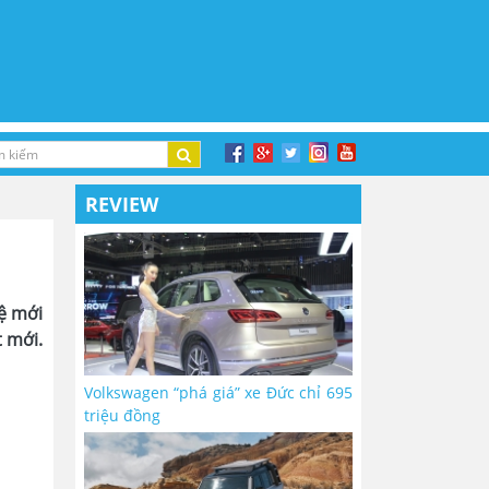
REVIEW
ệ mới
t mới.
Volkswagen “phá giá” xe Đức chỉ 695
triệu đồng