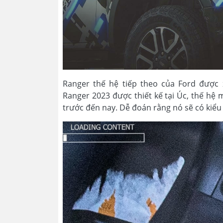
Ranger thế hệ tiếp theo của Ford được 
Ranger 2023 được thiết kế tại Úc, thế hệ m
trước đến nay. Dễ đoán rằng nó sẽ có kiểu