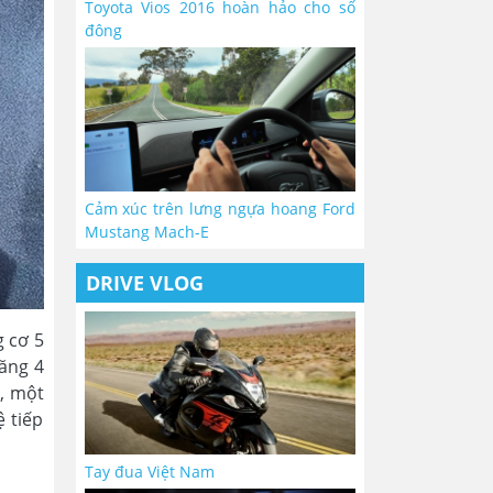
Toyota Vios 2016 hoàn hảo cho số
đông
Cảm xúc trên lưng ngựa hoang Ford
Mustang Mach-E
DRIVE VLOG
g cơ 5
xăng 4
n, một
ệ tiếp
Tay đua Việt Nam