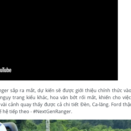
er sắp ra mắt, dự kiến ​​sẽ được giới thiệu chính thức và
gụy trang kiểu khác, hoa văn bớt rối mắt, khiến cho việc
vài cảnh quay thấy được cả chi tiết Đèn, Ca-lăng. Ford th
hế hệ tiếp theo - #NextGenRanger.