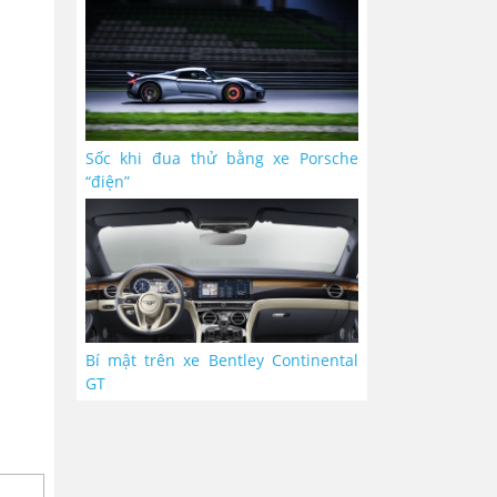
Sốc khi đua thử bằng xe Porsche
“điện”
Bí mật trên xe Bentley Continental
GT