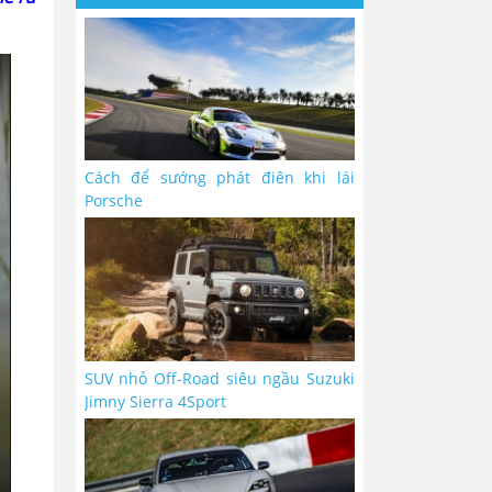
Cách để sướng phát điên khi lái
Porsche
SUV nhỏ Off-Road siêu ngầu Suzuki
Jimny Sierra 4Sport