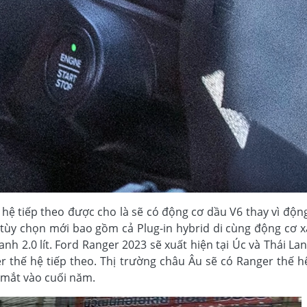
 hệ tiếp theo được cho là sẽ có động cơ dầu V6 thay vì độn
ả tùy chọn mới bao gồm cả Plug-in hybrid di cùng động cơ 
i-lanh 2.0 lít. Ford Ranger 2023 sẽ xuất hiện tại Úc và Thái La
r thế hệ tiếp theo. Thị trường châu Âu sẽ có Ranger thế h
a mắt vào cuối năm.