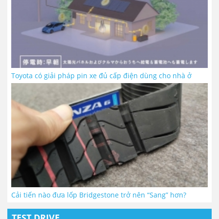
Toyota có giải pháp pin xe đủ cấp điện dùng cho nhà ở
Cải tiến nào đưa lốp Bridgestone trở nên “Sang” hơn?
TEST DRIVE