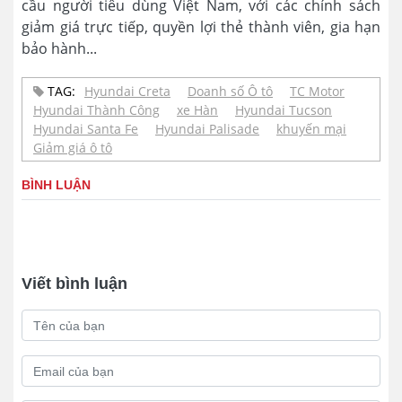
cầu người tiêu dùng Việt Nam, với các chính sách
giảm giá trực tiếp, quyền lợi thẻ thành viên, gia hạn
bảo hành...
TAG:
Hyundai Creta
Doanh số Ô tô
TC Motor
Hyundai Thành Công
xe Hàn
Hyundai Tucson
Hyundai Santa Fe
Hyundai Palisade
khuyến mại
Giảm giá ô tô
BÌNH LUẬN
Viết bình luận