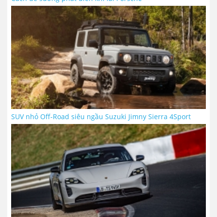
SUV nhỏ Off-Road siêu ngầu Suzuki Jimny Sierra 4Sport