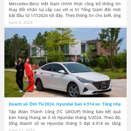
Mercedes-Benz Việt Nam chính thức công bố thông tin
thay đổi nhân sự cấp cao với vị trí Tổng Giám đốc mới
bắt đầu từ 1/7/2024 tới đây. Theo thông tin cho biết, ông
Bradley Kelly – người đảm nhiệm vị trí Tổng giám đốc
June 4, 2024
MBV sẽ kết thúc nhiệm kỳ của mình tại Việt Nam. Người
thay thế ông Bradley Kelly từ 1/7/2024 tới đây sẽ là ông
Gerd Bitterlich, hiện đang là Tổng giám đốc Mercedes-
Benz Ai Cập.
Doanh số Ôtô T5/2024. Hyundai bán 4.914 xe. Tăng nhẹ
Tập đoàn Thành Công (TC GROUP) thông báo kết quả
bán hàng tháng xe ô tô Hyundai tháng 5/2024. Theo đó,
tổng doanh số xe Hyundai tháng 5 đạt 4.914 xe, tăng
trưởng 14,9% so với tháng 4. Mặc dù số lượng xe bán
June 12, 2024