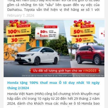
gồm cả những tin tức "xấu" liên quan đến vụ việc của
Daihatsu, Toyota vẫn thể hiện vị thế hãng xe số 1 với
doanh số bán kỷ lục trên toàn cầu hơn 11,23 triệu xe.
February 7, 2024
Doanh số bán xe chủ yếu vẫn là xe "xăng" truyền thống
và xe Hybrid, xe thuần điện chỉ chiếm lượng doanh số
rất nhỏ.
Honda tặng 100% thuế mua Ô tô duy nhất 10 ngày
tháng 2/2024
Honda Việt Nam (HVN) công bố chương trình khuyến mại
hấp dẫn chỉ trong 10 ngày từ 20 đến hết 29 tháng 2 năm
2024, dành cho khách mua các mẫu xe ô tô Honda bao