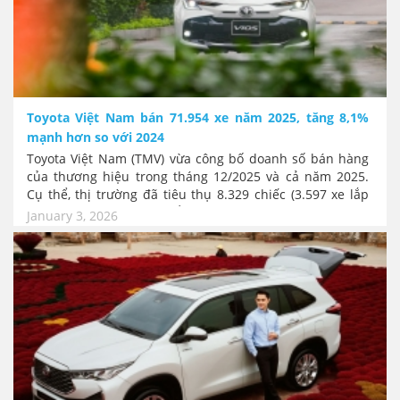
Toyota Việt Nam bán 71.954 xe năm 2025, tăng 8,1%
mạnh hơn so với 2024
Toyota Việt Nam (TMV) vừa công bố doanh số bán hàng
của thương hiệu trong tháng 12/2025 và cả năm 2025.
Cụ thể, thị trường đã tiêu thụ 8.329 chiếc (3.597 xe lắp
ráp và 4.732 xe nhập khẩu) trong tháng 12. Kết quả này
January 3, 2026
đưa tổng doanh số của hãng xe Nhật Bản trong năm
2025 - kỷ niệm 30 năm thành lập của TMV - lên 71.954
xe, tăng 8,1% so với năm 2024. Nắm chắc vị trí dẫn đầu
toàn thị trường xe nói chung (Nếu không tính xe điện)