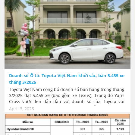
với cùng kỳ năm trước.
Doanh số Ô tô: Toyota Việt Nam khởi sắc, bán 5.455 xe
tháng 3/2025
Toyota Việt Nam công bố doanh số bán hàng trong tháng
3/2025 đạt 5.455 xe (bao gồm xe Lexus). Trong đó Yaris
Cross vươn lên dẫn đầu với doanh số của Toyota với
1.185 xe. Bên cạnh đó, Vios tiếp tục là mẫu xe CKD bán
April 3, 2025
chạy nhất với 1.041 xe. So với tháng 2 doanh số bán
hàng chỉ đạt 3.156 xe, Toyota đã có mức tăng trưởng gần
gấp đôi.