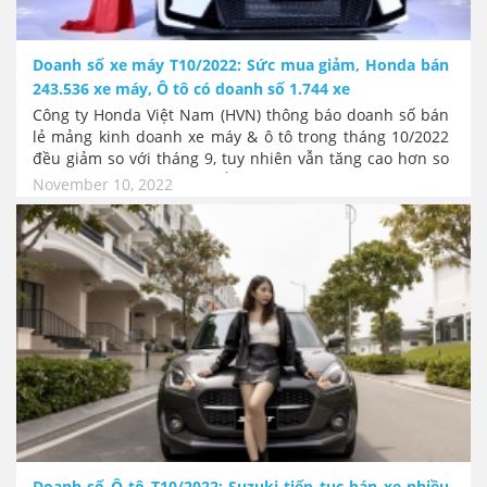
Doanh số xe máy T10/2022: Sức mua giảm, Honda bán
243.536 xe máy, Ô tô có doanh số 1.744 xe
Công ty Honda Việt Nam (HVN) thông báo doanh số bán
lẻ mảng kinh doanh xe máy & ô tô trong tháng 10/2022
đều giảm so với tháng 9, tuy nhiên vẫn tăng cao hơn so
với cùng kỳ năm 2021. Tổng doanh số bán xe máy đạt
November 10, 2022
243.536 xe, doanh số bán ô tô trong tháng 11 đạt 1.744
xe. Trung bình mỗi ngày tháng 10 người dân Việt Nam
mua tới 7.856 chiếc xe máy Honda.
Doanh số Ô tô T10/2022: Suzuki tiếp tục bán xe nhiều