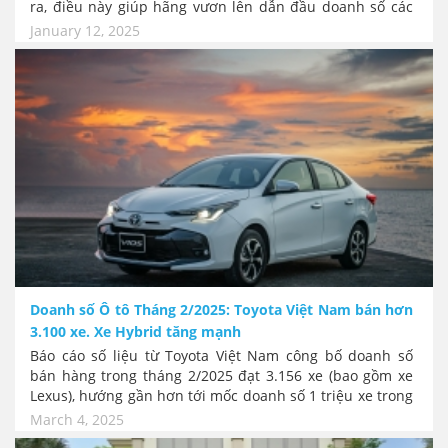
ra, điều này giúp hãng vươn lên dẫn đầu doanh số các
thương hiệu tại thị trường Việt Nam trong năm 2024.
January 12, 2025
Trong đó, hai mẫu xe có đóng góp lớn nhất và VF 3 và VF
5 với tổng cộng hơn 57.000 chiếc được bàn giao đến tay
khách hàng, giúp hãng đã vượt mốc doanh số mục tiêu
của năm nay. Tuy nhiên tất cả các dòng xe của VinFast
bán ra đều là xe điện!
Doanh số Ô tô Tháng 2/2025: Toyota Việt Nam bán hơn
3.100 xe. Xe Hybrid tăng mạnh
Báo cáo số liệu từ Toyota Việt Nam công bố doanh số
bán hàng trong tháng 2/2025 đạt 3.156 xe (bao gồm xe
Lexus), hướng gần hơn tới mốc doanh số 1 triệu xe trong
năm 2025 – kỉ niệm 30 năm Toyota có mặt tại Việt Nam.
March 4, 2025
Đặc biệt doanh số xe Hybrid đạt 462 xe, bằng 227% so