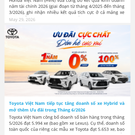
Honda Việt Nam (HVN) vừa công bố kết quả kinh doanh
năm tài chính 2026 (giai đoạn từ tháng 4/2025 đến tháng
3/2026), ghi nhận nhiều kết quả tích cực ở cả mảng xe
máy và Ô tô, hãng cũng tiếp tục đẩy mạnh các hoạt động
May 29, 2026
xã hội và đóng góp cộng đồng hướng tới mục tiêu phát
triển bền vững cả về giao thông lẫn môi trường.
Toyota Việt Nam tiếp tục tăng doanh số xe Hybrid và
mở thêm Ưu đãi trong Tháng 6/2026
Toyota Việt Nam công bố doanh số bán hàng trong tháng
5/2026 đạt 5.994 xe (bao gồm xe Lexus). Cụ thể, doanh số
toàn qu­ốc của riêng các mẫu xe Toyota đạt 5.653 xe, bao