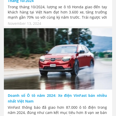
Tháng 10/2024
Trong tháng 10/2024, lượng xe ô tô Honda giao đến tay
khách hàng tại Việt Nam đạt hơn 3.600 xe, tăng trưởng
mạnh gần 70% so với cùng kỳ năm trước. Trái ngược với
sức bán xe máy vẫn tiếp tục giảm
November 13, 2024
Doanh số Ô tô năm 2024: Xe điện VinFast bán nhiều
nhất Việt Nam
VinFast thông báo đã giao hơn 87.000 ô tô điện trong
năm 2024, đúng như cam kết mục tiêu hơn 8 vạn xe bán