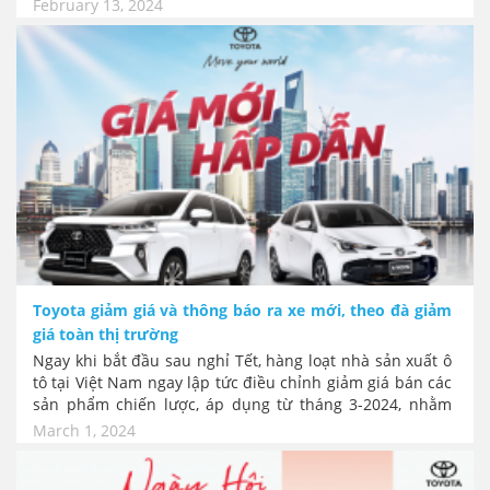
gồm Hỗ trợ 100% lệ phí trước bạ, hỗ trợ 30 triệu đồng
February 13, 2024
tiền mặt, tặng 01 năm bảo hiểm thân vỏ.
Toyota giảm giá và thông báo ra xe mới, theo đà giảm
giá toàn thị trường
Ngay khi bắt đầu sau nghỉ Tết, hàng loạt nhà sản xuất ô
tô tại Việt Nam ngay lập tức điều chỉnh giảm giá bán các
sản phẩm chiến lược, áp dụng từ tháng 3-2024, nhằm
kích cầu doanh số trở lại. Toyota vừa ra thông báo giảm
March 1, 2024
giá và hé lộ về dòng xe bán tải Hilux mới sắp ra mắt.