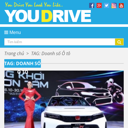
Menu
Trang chủ
>
TAG: Doanh số Ô tô
TAG: DOANH SỐ
Ô TÔ