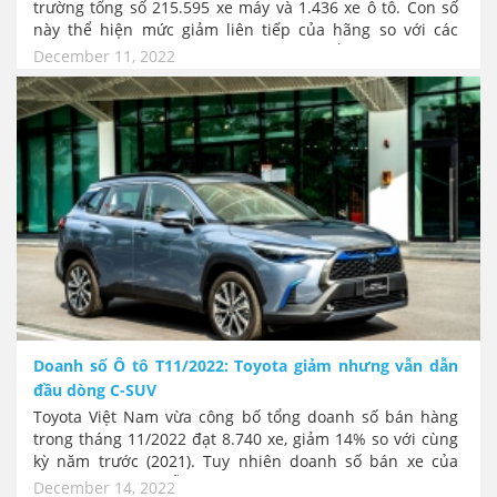
trường tổng số 215.595 xe máy và 1.436 xe ô tô. Con số
này thể hiện mức giảm liên tiếp của hãng so với các
tháng trước, bất chấp giai đoạn mua sắm xe trước Tết
December 11, 2022
đang tới gần. Tuy nhiên doanh số của Honda Việt Nam
trong tháng 11 vẫn lớn hơn so với cùng kỳ năm 2021.
Doanh số Ô tô T11/2022: Toyota giảm nhưng vẫn dẫn
đầu dòng C-SUV
Toyota Việt Nam vừa công bố tổng doanh số bán hàng
trong tháng 11/2022 đạt 8.740 xe, giảm 14% so với cùng
kỳ năm trước (2021). Tuy nhiên doanh số bán xe của
Toyota Việt Nam vẫn tiếp tục đứng đầu toàn thị trường
December 14, 2022