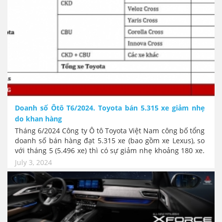
Đồng thời với mảng xe máy, Honda cũng tung nhiều gói
ưu đãi cho cả dịp hè.
Doanh số Ôtô T6/2024. Toyota bán 5.315 xe giảm nhẹ
do khan hàng
Tháng 6/2024 Công ty Ô tô Toyota Việt Nam công bố tổng
doanh số bán hàng đạt 5.315 xe (bao gồm xe Lexus), so
với tháng 5 (5.496 xe) thì có sự giảm nhẹ khoảng 180 xe.
Tuy nhiên số lượng xe giảm này chủ yếu là do vấn đề
July 3, 2024
khan hàng của những dòng xe nhập khẩu và nhóm xe
hybrid chưa về.