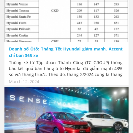
Doanh số Ôtô: Tháng Tết Hyundai giảm mạnh, Accent
chỉ bán 365 xe
Thống kê từ Tập đoàn Thành Công (TC GROUP) thông
báo kết quả bán hàng ô tô Hyundai đã giảm mạnh 43%
so với tháng trước. Theo đó, tháng 2/2024 cũng là tháng
Tết, tổng doanh số xe Hyundai chỉ đạt 2.033 xe, giảm
March 12, 2024
mạnh so với mức hơn 3.500 xe của tháng 1/2024. Đây
cũng là tình trạng "ế" chung toàn thị trường vì Tết năm
nay không ai xắm xe. Mẫu xe luôn bán nhiều hàng ngàn
chiếc mỗi tháng là Accent cũng chỉ bán được 365 xe