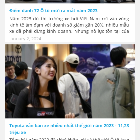
Điểm danh 72 Ô tô mới ra mắt năm 2023
Năm 2023 dù thị trường xe hơi Việt Nam rơi vào vùng
kinh tế ảm đạm với doanh số giảm gần 20%, nhiều mẫu
xe đã phải dừng kinh doanh. Nhưng nỗ lực tồn tại của
các hãng xe vẫn thể hiện sự quyết tâm bám trụ bằng con
January 2, 2024
số ra mắt xe mới nhiều đến ngạc nhiên. Có tới 72 mẫu
xe mới ra mắt trng năm 2023, trung bình 1 tháng ra mắt
6 xe mới.. một con số khiến người mua xe có thể "bội
thực". Đặc biệt năm này số lượng xe hơi từ Trung Quốc
xuất hiện ngày càng nhiều..!
Toyota vẫn bán xe nhiều nhất thế giới năm 2023 - 11,23
triệu xe
Tổng kết năm 2023 đầy khó khăn với cả thế giới Ô tô, bao