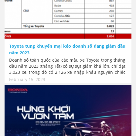
Toyota tung khuyến mại kéo doanh số đang giảm đầu
năm 2023
Doanh số toàn quốc của các mẫu xe Toyota trong tháng
đầu năm 2023 (tháng Tết) có sự sụt giảm khá lớn, chỉ đạt
3.023 xe, trong đó có 2.126 xe nhập khẩu nguyên chiếc
và 897 xe lắp ráp trong nước. Mặc dù vậy lí do ngắn hạn
February 15, 2023
vì Tết có vẻ không ảnh hưởng nặng tới khả năng kinh
doanh của hãng, vì nhiều mẫu xe Toyota vẫn đứng đầu
doánh số bán xe toàn thị trường. Tuy vậy TMV vẫn tung
ra các gói ưu đãi lớn nhằm kích cầu trở lại.