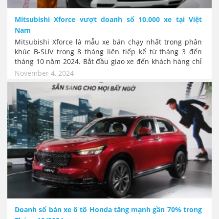
Mitsubishi Xforce vượt doanh số 10.000 xe tại Việt
Nam
Mitsubishi Xforce là mẫu xe bán chạy nhất trong phân
khúc B-SUV trong 8 tháng liên tiếp kể từ tháng 3 đến
tháng 10 năm 2024. Bắt đầu giao xe đến khách hàng chỉ
sau 8 tháng, Mitsubishi Xforce đã chính thức vượt mốc
November 4, 2024
doanh số 10.000 xe. Mẫu xe này thêm một lần nữa khẳng
định sức hấp dẫn triết lý sản phẩm của Mitsubishi rất
hợp với thói quen mua xe của người Việt: Đẹp Lạ và Rẻ
Doanh số bán xe ô tô Honda tăng mạnh gần 70% trong