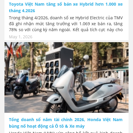
Toyota Việt Nam tăng số bán xe Hybrid hơn 1.000 xe
tháng 4.2026
Trong tháng 4/2026, doanh số xe Hybrid Electric của TMV
đã ghi nhận mức tăng trưởng với 1.069 xe bán ra, tăng
78% so với cùng kỳ năm ngoái. Kết quả tích cực này cho
thấy xu hướng của khách hàng Việt Nam đang tích cực
May 1, 2026
chuyển dịch sang dòng xe Hybrid Electric. Bất ngờ
là mẫu MPV 7 chỗ Veloz Cross vươn lên dẫn đầu doanh
số của TMV với 1.503 xe. Tiếp ttheo trong tháng 5, TMV
cũng công bố thêm nhiều khuyến mại hấp dẫn cho các
dòng xe ăn khách.
Tổng doanh số năm tài chính 2026, Honda Việt Nam
bùng nổ hoạt động cả Ô tô & Xe máy