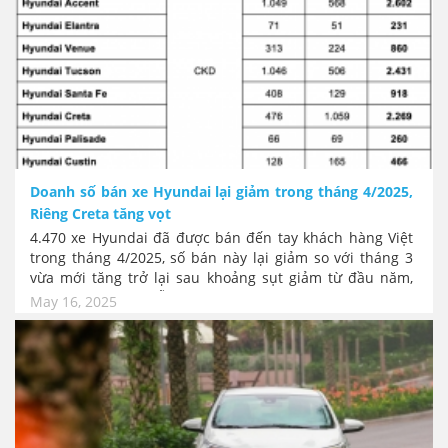
Doanh số bán xe Hyundai lại giảm trong tháng 4/2025,
Riêng Creta tăng vọt
4.470 xe Hyundai đã được bán đến tay khách hàng Việt
trong tháng 4/2025, số bán này lại giảm so với tháng 3
vừa mới tăng trở lại sau khoảng sụt giảm từ đầu năm,
tuy nhiên riêng mẫu SUV cỡ B là Creta lại có sức bán
May 16, 2025
tăng mạnh mẽ gần gấp 3 lần.