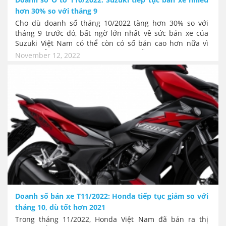
hơn 30% so với tháng 9
Cho dù doanh số tháng 10/2022 tăng hơn 30% so với
tháng 9 trước đó, bất ngờ lớn nhất về sức bán xe của
Suzuki Việt Nam có thể còn có số bán cao hơn nữa vì
nhiều mẫu xe ăn khách của Suzuki vẫn đang khan hiếm
November 12, 2022
do nguồn cung hạn chế.
Doanh số bán xe T11/2022: Honda tiếp tục giảm so với
tháng 10, dù tốt hơn 2021
Trong tháng 11/2022, Honda Việt Nam đã bán ra thị