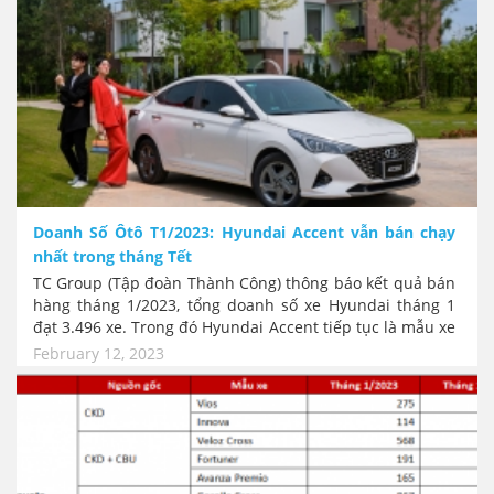
Doanh Số Ôtô T1/2023: Hyundai Accent vẫn bán chạy
nhất trong tháng Tết
TC Group (Tập đoàn Thành Công) thông báo kết quả bán
hàng tháng 1/2023, tổng doanh số xe Hyundai tháng 1
đạt 3.496 xe. Trong đó Hyundai Accent tiếp tục là mẫu xe
có số lượng bán hàng tốt nhất tháng 1 với 1.024 xe đến
February 12, 2023
tay khách hàng, bất chấp tháng Tết vốn bị hạn chế về
doanh số.