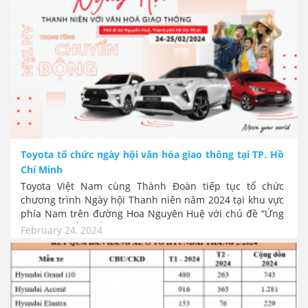
Toyota tổ chức ngày hội văn hóa giao thông tại TP. Hồ
Chí Minh
Toyota Việt Nam cùng Thành Đoàn tiếp tục tổ chức
chương trình Ngày hội Thanh niên năm 2024 tại khu vực
phía Nam trên đường Hoa Nguyên Huệ với chủ đề “Ứng
dụng chuyển đổi số vào tuyên truyền văn hóa giao
February 24, 2024
thông”. Lễ hội diễn ra trong hai ngày cuối tuần 24/25, mở
cửa đón khách tự do vui chơi với nhiều hoạt động trải
nghiệm bổ ích, hấp dẫn và thú vị.