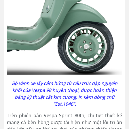
Bộ vành xe lấy cảm hứng từ cấu trúc dập nguyên
khối của Vespa 98 huyền thoại, được hoàn thiện
bằng kỹ thuật cắt kim cương, in kèm dòng chữ
“Est.1946”.
Trên phiên bản Vespa Sprint 80th, chi tiết thiết kế
mang cá bên hông được tái hiện như một lời tri ân