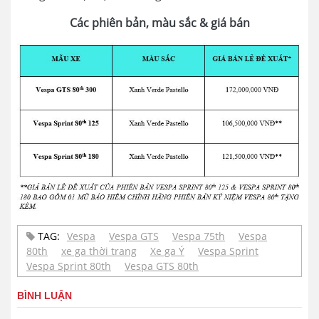
Các phiên bản, màu sắc & giá bán
TAG:
Vespa
Vespa GTS
Vespa 75th
Vespa
80th
xe ga thời trang
Xe ga Ý
Vespa Sprint
Vespa Sprint 80th
Vespa GTS 80th
BÌNH LUẬN