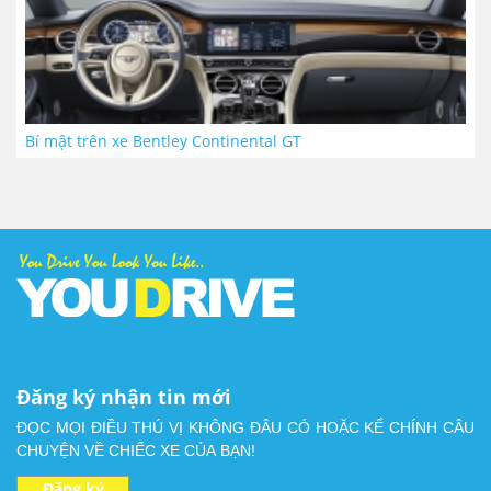
Bí mật trên xe Bentley Continental GT
Đăng ký nhận tin mới
ĐỌC MỌI ĐIỀU THÚ VỊ KHÔNG ĐÂU CÓ HOẶC KỂ CHÍNH CÂU
CHUYỆN VỀ CHIẾC XE CỦA BẠN!
Đăng ký