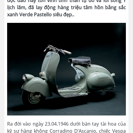
độc đáo này tôn vinh tinh thần tự do và lối sống Ý
lịch lãm, đã lay động hàng triệu tâm hồn bằng sắc
xanh Verde Pastello siêu đẹp..
Ra đời vào ngày 23.04.1946 dưới bàn tay tài hoa của
kỹ sư hàng không Corradino D’Ascanio, chiếc Vespa