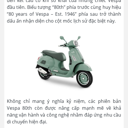
đến kết cấu cơ khí sơ khai của những chiếc Vespa
đầu tiên. Biểu tượng “80th” phía trước cùng huy hiệu
“80 years of Vespa – Est. 1946” phía sau trở thành
dấu ấn nhận diện cho cột mốc lịch sử đặc biệt này.
Không chỉ mang ý nghĩa kỷ niệm, các phiên bản
Vespa 80th còn được nâng cấp mạnh mẽ về khả
năng vận hành và công nghệ nhằm đáp ứng nhu cầu
di chuyển hiện đại.