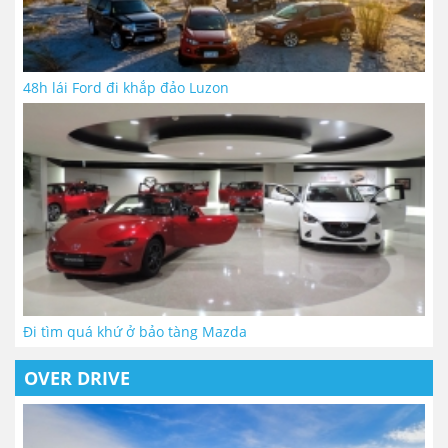
48h lái Ford đi khắp đảo Luzon
Đi tìm quá khứ ở bảo tàng Mazda
OVER DRIVE