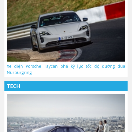
Xe điện Porsche Taycan phá kỷ lục tốc độ đường đua
Nürburgring
TECH