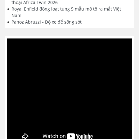
thoại Africa Twin 2026
Royal Enfield đồng loạt tung 5 mẫu mô tô ra mắt Việt
Nam
Panoz Abruzzi - Độ xe để sống sót