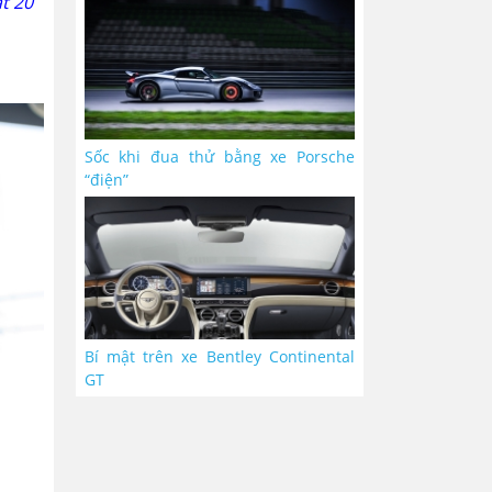
t 20
Sốc khi đua thử bằng xe Porsche
“điện”
Bí mật trên xe Bentley Continental
GT