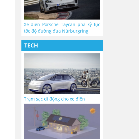
Xe điện Porsche Taycan phá kỷ lục
tốc độ đường đua Nürburgring
TECH
Trạm sạc di động cho xe điện