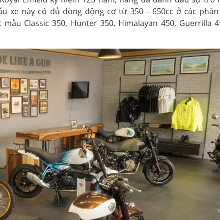
ẫu xe này có đủ dòng động cơ từ 350 - 650cc ở các phân
c mẫu Classic 350, Hunter 350, Himalayan 450, Guerrilla 4