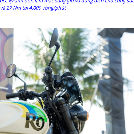
50cc xylanh đơn làm mát bằng gió và dung dịch cho công suấ
 và 27 Nm tại 4.000 vòng/phút