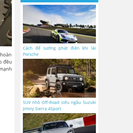
Cách để sướng phát điên khi lái
Porsche
 hoàn
p đều
c mạnh
SUV nhỏ Off-Road siêu ngầu Suzuki
Jimny Sierra 4Sport