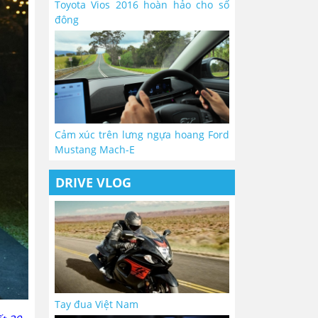
Toyota Vios 2016 hoàn hảo cho số
đông
Cảm xúc trên lưng ngựa hoang Ford
Mustang Mach-E
DRIVE VLOG
Tay đua Việt Nam