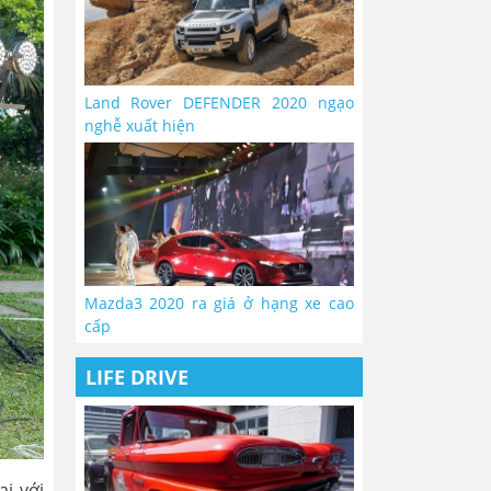
Land Rover DEFENDER 2020 ngạo
nghễ xuất hiện
Mazda3 2020 ra giá ở hạng xe cao
cấp
LIFE DRIVE
i với