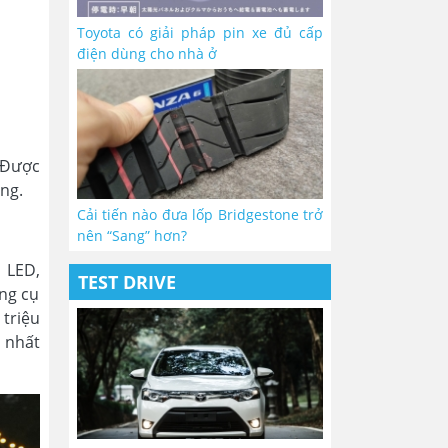
Toyota có giải pháp pin xe đủ cấp
điện dùng cho nhà ở
 Được
àng.
Cải tiến nào đưa lốp Bridgestone trở
nên “Sang” hơn?
ị LED,
TEST DRIVE
ụng cụ
triệu
 nhất