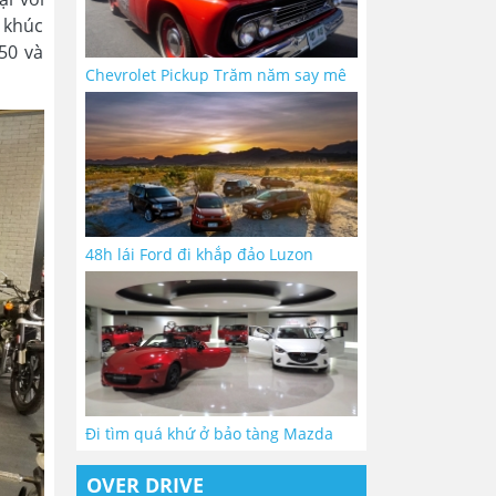
 khúc
50 và
Chevrolet Pickup Trăm năm say mê
48h lái Ford đi khắp đảo Luzon
Đi tìm quá khứ ở bảo tàng Mazda
OVER DRIVE