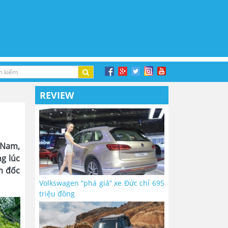
REVIEW
 Nam,
ng lúc
m đốc
Volkswagen “phá giá” xe Đức chỉ 695
triệu đồng