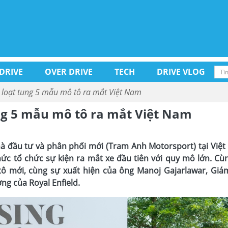
 DRIVE
OVER DRIVE
TECH
DRIVE VLOG
g loạt tung 5 mẫu mô tô ra mắt Việt Nam
ung 5 mẫu mô tô ra mắt Việt Nam
hà đầu tư và phân phối mới (Tram Anh Motorsport) tại Việt
hức tổ chức sự kiện ra mắt xe đầu tiên với quy mô lớn. Cù
tô mới, cùng sự xuất hiện của ông Manoj Gajarlawar, Giá
ng của Royal Enfield.