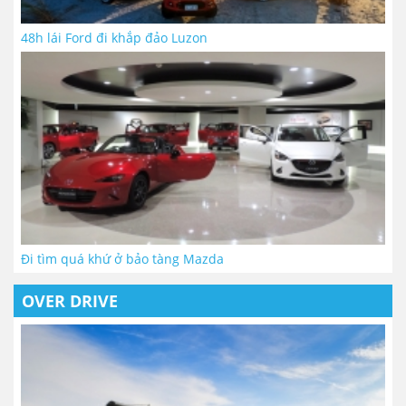
48h lái Ford đi khắp đảo Luzon
Đi tìm quá khứ ở bảo tàng Mazda
OVER DRIVE