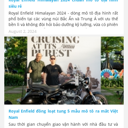
siêu rẻ
Royal Enfield Himalayan 2024 - dòng mô tô địa hình rất
phổ biến tại các vùng núi Bắc Ấn và Trung Á với ưu thế
bền lì và không đòi hỏi bảo dưỡng kỹ lưỡng, vừa có phiên
bản mới nhất. Mẫu xe này vừa ra mắt tại thị trường
August 2, 2024
Malaysia với ba phiên bản có giá niêm yết dao động từ
150 triệu đồng.
Royal Enfield đồng loạt tung 5 mẫu mô tô ra mắt Việt
Nam
Sau thời gian chuyển giao vận hành với nhà đầu tư và