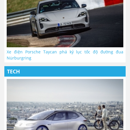
Xe điện Porsche Taycan phá kỷ lục tốc độ đường đua
Nürburgring
TECH