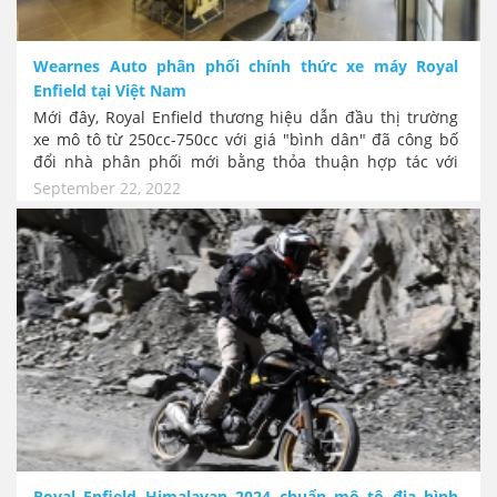
Wearnes Auto phân phối chính thức xe máy Royal
Enfield tại Việt Nam
Mới đây, Royal Enfield thương hiệu dẫn đầu thị trường
xe mô tô từ 250cc-750cc với giá "bình dân" đã công bố
đổi nhà phân phối mới bằng thỏa thuận hợp tác với
Wearnes Automotive Private Limited, qua đó xác nhận
September 22, 2022
Wearnes Automotive là nhà phân phối chính thức
thương hiệu và sản phẩm Royal Enfield tại thị trường
Việt Nam.
Royal Enfield Himalayan 2024 chuẩn mô tô địa hình