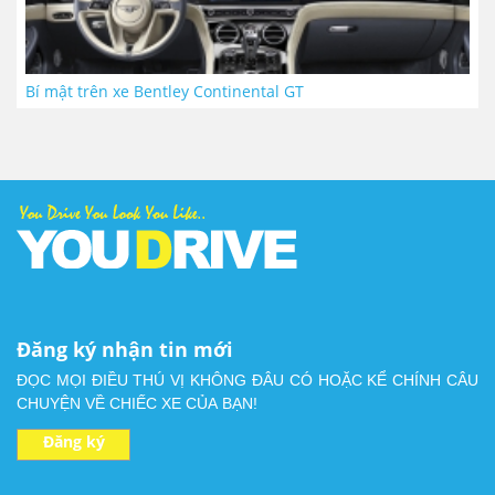
Bí mật trên xe Bentley Continental GT
Đăng ký nhận tin mới
ĐỌC MỌI ĐIỀU THÚ VỊ KHÔNG ĐÂU CÓ HOẶC KỂ CHÍNH CÂU
CHUYỆN VỀ CHIẾC XE CỦA BẠN!
Đăng ký