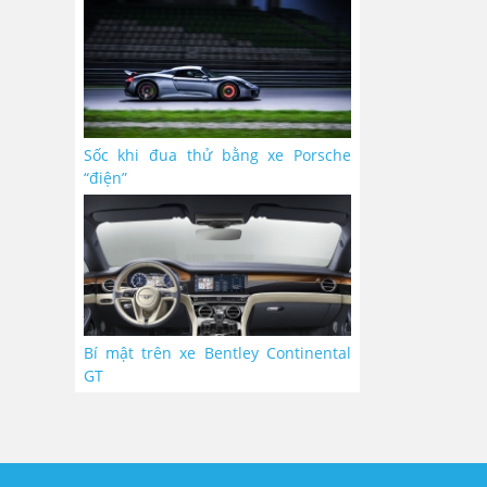
Sốc khi đua thử bằng xe Porsche
“điện”
Bí mật trên xe Bentley Continental
GT