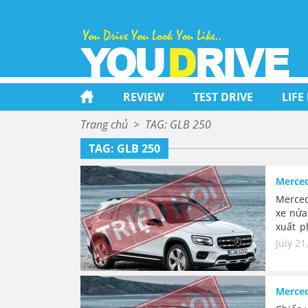
REVIEW
TEST DRIVE
LIFE
Trang chủ
>
TAG: GLB 250
TAG: GLB 250
Merced
Merced
xe nửa
xuất p
được n
July 21
Merced