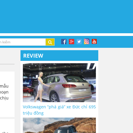
REVIEW
 mẫu
hoạn
chịu
Volkswagen “phá giá” xe Đức chỉ 695
triệu đồng