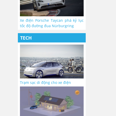
Xe điện Porsche Taycan phá kỷ lục
tốc độ đường đua Nürburgring
TECH
Trạm sạc di động cho xe điện