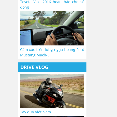
Toyota Vios 2016 hoàn hảo cho số
đông
Cảm xúc trên lưng ngựa hoang Ford
Mustang Mach-E
DRIVE VLOG
Tay đua Việt Nam