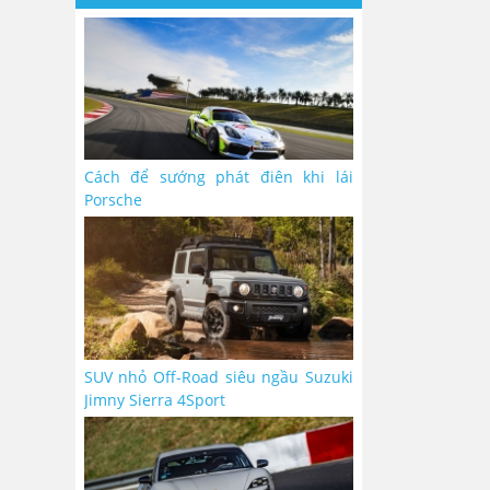
Cách để sướng phát điên khi lái
Porsche
SUV nhỏ Off-Road siêu ngầu Suzuki
Jimny Sierra 4Sport