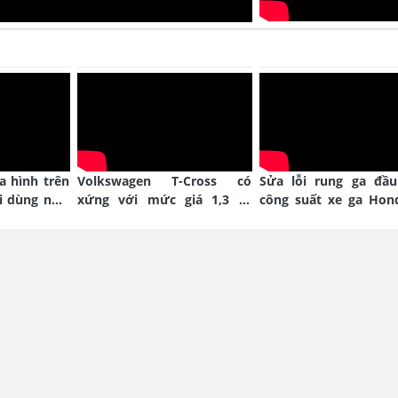
ịa hình trên
Volkswagen T-Cross có
Sửa lỗi rung ga đầu
i dùng như
xứng với mức giá 1,3 tỷ
công suất xe ga Hon
đồng?
Blade