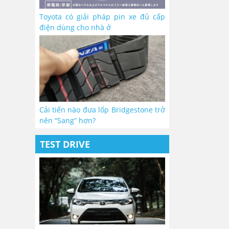
Toyota có giải pháp pin xe đủ cấp
điện dùng cho nhà ở
Cải tiến nào đưa lốp Bridgestone trở
nên “Sang” hơn?
TEST DRIVE