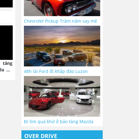
Chevrolet Pickup Trăm năm say mê
 tăng
da Air
48h lái Ford đi khắp đảo Luzon
Đi tìm quá khứ ở bảo tàng Mazda
OVER DRIVE