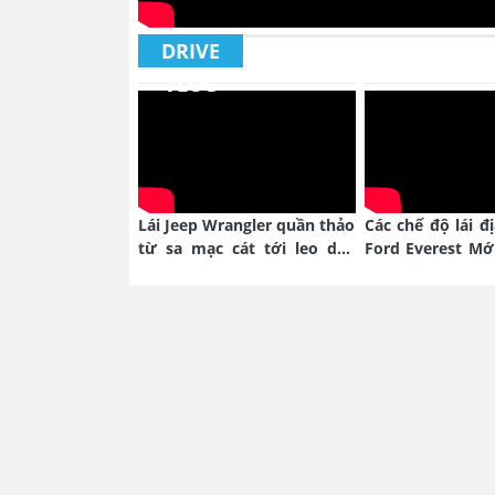
DRIVE
VLOG
Lái Jeep Wrangler quần thảo
Các chế độ lái đ
từ sa mạc cát tới leo dốc
Ford Everest Mớ
núi hoang
nào?