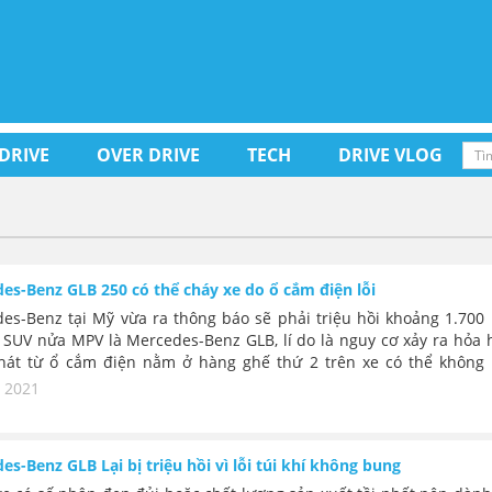
 DRIVE
OVER DRIVE
TECH
DRIVE VLOG
es-Benz GLB 250 có thể cháy xe do ổ cắm điện lỗi
es-Benz tại Mỹ vừa ra thông báo sẽ phải triệu hồi khoảng 1.700
 SUV nửa MPV là Mercedes-Benz GLB, lí do là nguy cơ xảy ra hỏa 
hát từ ổ cắm điện nằm ở hàng ghế thứ 2 trên xe có thể không 
hiệt do điện áp nguồn sai.
, 2021
es-Benz GLB Lại bị triệu hồi vì lỗi túi khí không bung