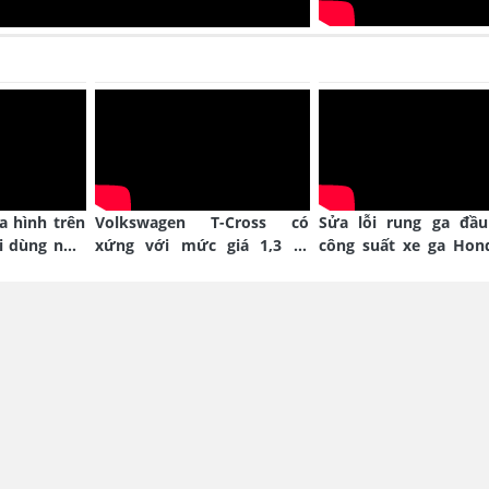
ịa hình trên
Volkswagen T-Cross có
Sửa lỗi rung ga đầu
i dùng như
xứng với mức giá 1,3 tỷ
công suất xe ga Hon
đồng?
Blade