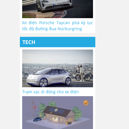
Xe điện Porsche Taycan phá kỷ lục
tốc độ đường đua Nürburgring
TECH
Trạm sạc di động cho xe điện