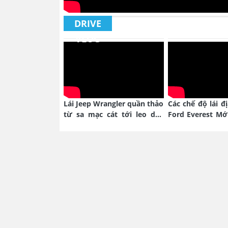
DRIVE
VLOG
Lái Jeep Wrangler quần thảo
Các chế độ lái đ
từ sa mạc cát tới leo dốc
Ford Everest Mớ
núi hoang
nào?