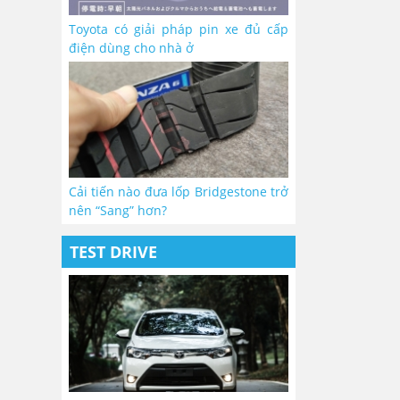
Toyota có giải pháp pin xe đủ cấp
điện dùng cho nhà ở
Cải tiến nào đưa lốp Bridgestone trở
nên “Sang” hơn?
TEST DRIVE