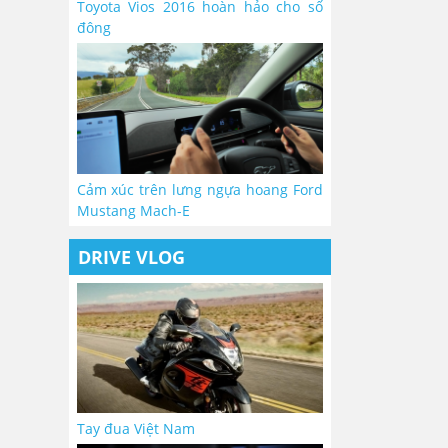
Toyota Vios 2016 hoàn hảo cho số
đông
Cảm xúc trên lưng ngựa hoang Ford
Mustang Mach-E
DRIVE VLOG
Tay đua Việt Nam