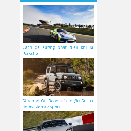
Cách để sướng phát điên khi lái
Porsche
SUV nhỏ Off-Road siêu ngầu Suzuki
Jimny Sierra 4Sport