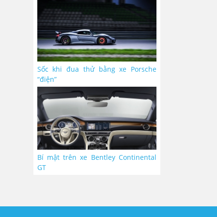
Sốc khi đua thử bằng xe Porsche
“điện”
Bí mật trên xe Bentley Continental
GT