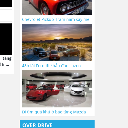
Chevrolet Pickup Trăm năm say mê
 tăng
da Air
48h lái Ford đi khắp đảo Luzon
Đi tìm quá khứ ở bảo tàng Mazda
OVER DRIVE