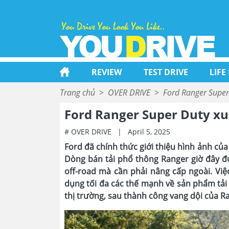
REVIEW
TEST DRIVE
LIFE
Trang chủ
>
OVER DRIVE
>
Ford Ranger Super
Ford Ranger Super Duty x
# OVER DRIVE
|
April 5, 2025
Ford đã chính thức giới thiệu hình ảnh c
Dòng bán tải phổ thông Ranger giờ đây đư
off-road mà cần phải nâng cấp ngoài. Vi
dụng tối đa các thế mạnh về sản phẩm tả
thị trường, sau thành công vang dội của R