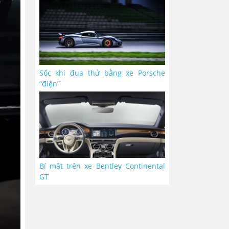
Sốc khi đua thử bằng xe Porsche
“điện”
Bí mật trên xe Bentley Continental
GT