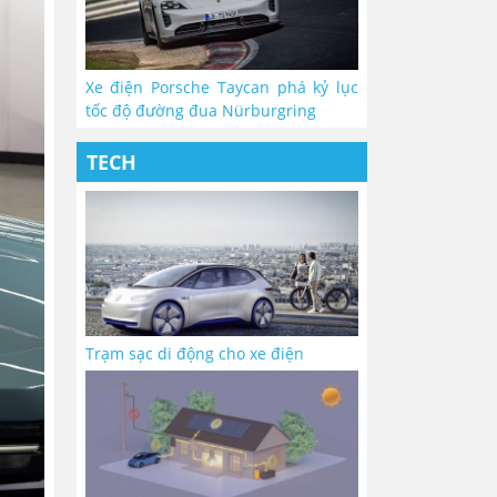
Xe điện Porsche Taycan phá kỷ lục
tốc độ đường đua Nürburgring
TECH
Trạm sạc di động cho xe điện