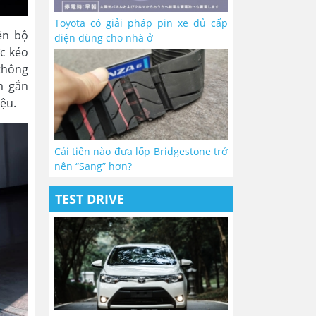
Toyota có giải pháp pin xe đủ cấp
ên bộ
điện dùng cho nhà ở
ức kéo
thông
m gắn
iệu.
Cải tiến nào đưa lốp Bridgestone trở
nên “Sang” hơn?
TEST DRIVE