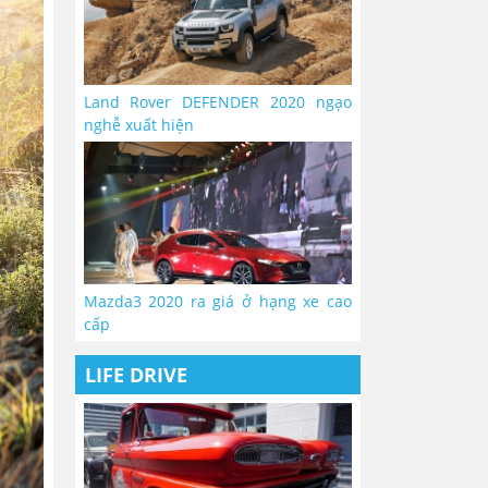
Land Rover DEFENDER 2020 ngạo
nghễ xuất hiện
Mazda3 2020 ra giá ở hạng xe cao
cấp
LIFE DRIVE