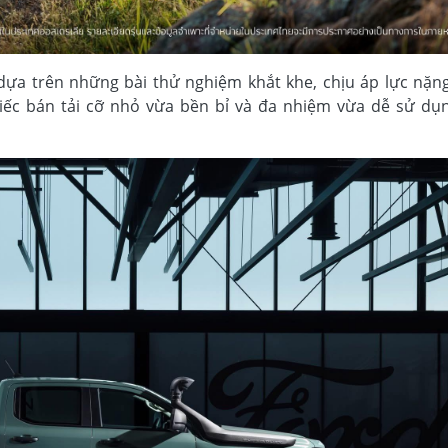
dựa trên những bài thử nghiệm khắt khe, chịu áp lực nặn
iếc bán tải cỡ nhỏ vừa bền bỉ và đa nhiệm vừa dễ sử dụn