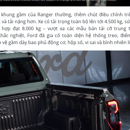
 khung gầm của Ranger thường, thêm chút điều chỉnh tr
và tải nặng hơn. Xe có tải trọng toàn bộ lên tới 4.500 kg, s
ết hợp đạt 8.000 kg – vượt xa các mẫu bán tải cỡ trung 
ắc nghiệt, Ford đã gia cố toàn diện hệ thống treo, điể
vệ gầm dày bao phủ động cơ, hộp số, vi sai và bình nhiên l