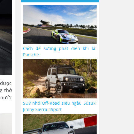
Cách để sướng phát điên khi lái
Porsche
 được
g thở
p nước
SUV nhỏ Off-Road siêu ngầu Suzuki
Jimny Sierra 4Sport