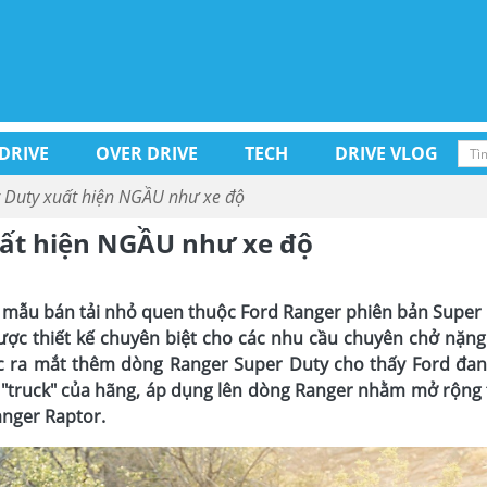
 DRIVE
OVER DRIVE
TECH
DRIVE VLOG
 Duty xuất hiện NGẦU như xe độ
uất hiện NGẦU như xe độ
ủa mẫu bán tải nhỏ quen thuộc Ford Ranger phiên bản Super
ợc thiết kế chuyên biệt cho các nhu cầu chuyên chở nặng 
ệc ra mắt thêm dòng Ranger Super Duty cho thấy Ford đan
i "truck" của hãng, áp dụng lên dòng Ranger nhằm mở rộng
anger Raptor.