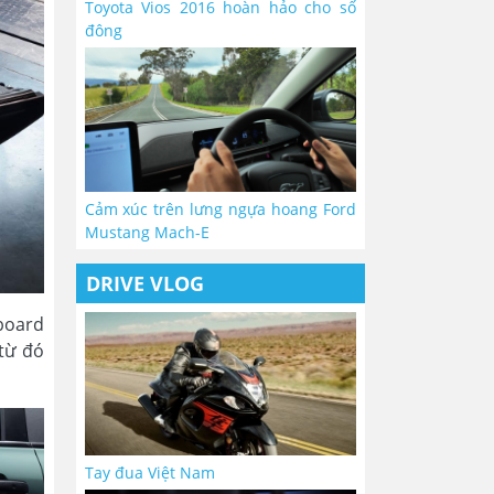
Toyota Vios 2016 hoàn hảo cho số
đông
Cảm xúc trên lưng ngựa hoang Ford
Mustang Mach-E
DRIVE VLOG
board
 từ đó
Tay đua Việt Nam