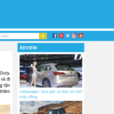
REVIEW
 Duty.
và đi
g tận
 thêm
Volkswagen “phá giá” xe Đức chỉ 695
triệu đồng