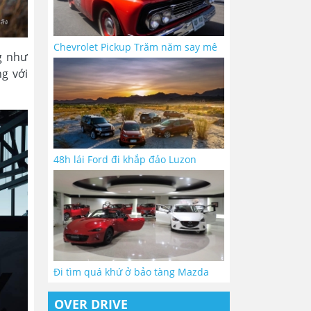
Chevrolet Pickup Trăm năm say mê
g như
g với
48h lái Ford đi khắp đảo Luzon
Đi tìm quá khứ ở bảo tàng Mazda
OVER DRIVE