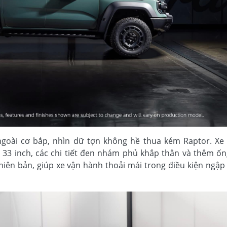
ngoài cơ bắp, nhìn dữ tợn không hề thua kém Raptor. Xe
h 33 inch, các chi tiết đen nhám phủ khắp thân và thêm ốn
phiên bản, giúp xe vận hành thoải mái trong điều kiện ngậ