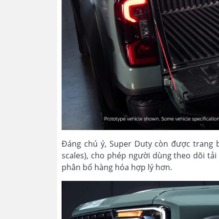
Đáng chú ý, Super Duty còn được trang b
scales), cho phép người dùng theo dõi tả
phân bổ hàng hóa hợp lý hơn.