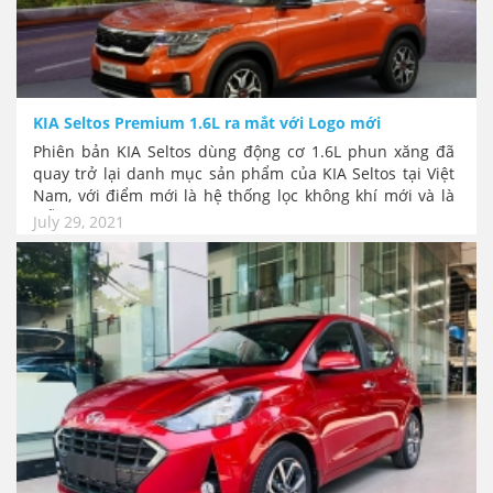
KIA Seltos Premium 1.6L ra mắt với Logo mới
Phiên bản KIA Seltos dùng động cơ 1.6L phun xăng đã
quay trở lại danh mục sản phẩm của KIA Seltos tại Việt
Nam, với điểm mới là hệ thống lọc không khí mới và là
mẫu xe đầu tiên của KIA Việt Nam có logo mới…
July 29, 2021