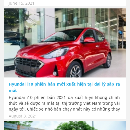
0;}@font-face {font-family:"Cambria Math"; panose-1:2 4
June 15, 2021
5 3 5 4 6 3 2 4; mso-font-charset:0; mso-generic-font-
family:auto; mso-font-pitch:variable; mso-font-
signature:3 0 0 0 1 0;}@font-face {font-family:"맑은 고딕";
panose-1:0 0 0 0 0 0 0 0 0 0; mso-font-charset:128; mso-
generic-font-family:roman; mso-font-format:other; mso-
font-pitch:auto; mso-font-signature:0 0 0 0 0
0;}p.MsoNormal, li.MsoNormal, div.MsoNormal {mso-
style-unhide:no; mso-style-qformat:yes; mso-style-
parent:""; margin-top:0cm; margin-right:0cm; margin-
bottom:8.0pt; margin-left:0cm; line-height:107%; mso-
pagination:widow-orphan; font-size:14.0pt; mso-bidi-
font-size:11.0pt; font-family:"Times New Roman"; mso-
fareast-font-family:"맑은 고딕"; mso-fareast-theme-
font:minor-fareast; mso-bidi-font-family:"Times New
Hyundai i10 phiên bản mới xuất hiện tại đại lý sắp ra
Roman"; mso-fareast-language:KO;}p {mso-style-
mắt
priority:99; mso-margin-top-alt:auto; margin-right:0cm;
Hyundai i10 phiên bản 2021 đã xuất hiện không chính
mso-margin-bottom-alt:auto; margin-left:0cm; mso-
thức và sẽ được ra mắt tại thị trường Việt Nam trong vài
pagination:widow-orphan; font-size:10.0pt; font-
ngày tới. Chiếc xe nhỏ bán chạy nhất này có những thay
family:Times; mso-fareast-font-family:"맑은 고딕"; mso-
đổi về ngoại hình và nội thất tập trung theo hướng xe du
August 3, 2021
fareast-theme-font:minor-fareast; mso-bidi-font-
lịch cá nhân. Nhắm tới người dùng trẻ và có vẻ như cố
family:"Times New Roman";}.MsoChpDefault {mso-style-
gắng rũ bỏ hình ảnh xe “dịch vụ”!
type:export-only; mso-default-props:yes; font-