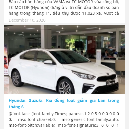
Báo cáo bán hàng của VAMA và TC MOTOR vừa công bố,
TC MOTOR (Hyundai) đứng ở vị trí dẫn đầu doanh số bán
hàng trong tháng 11, tiêu thụ được 11.023 xe. Vượt cả
Toyota với 9.444 xe... Đây cũng là kỉ lục bán hàng cao
December 10, 2020
nhất trong năm 2020 của Hyundai. Mẫu xe nhỏ Hyundai
i10 "bát cơm" của giới xe công nghệ bán nhiều hơn tới
nghìn xe so với tháng 10, chỉ thua chiếc xe "vừa bán vừa
cho tiền" VinFast Fadil có 23 xe.
Hyundai, Suzuki, Kia đồng loạt giảm giá bán trong
tháng 6
@font-face {font-family:Times; panose-1:2 0 5 0 0 0 0 0 0
0; mso-font-charset:0; mso-generic-font-family:auto;
mso-font-pitch:variable; mso-font-signature:3 0 0 0 1