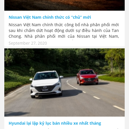
Nissan Việt Nam chính thức có “chủ” mới
Nissan Việt Nam chính thức công bố nhà phân phối mới
sau khi chấm dứt hoạt động dưới sự điều hành của Tan
Chong. Nhà phân phối mới của Nissan tại Việt Nam,
mang tên công ty TNHH Phát triển Công nghiệp ô tô Việt
September 27, 2020
Nam (VAD) sẽ hoạt động từ ngày 1/10/2020.
Hyundai lại lập kỷ lục bán nhiều xe nhất tháng