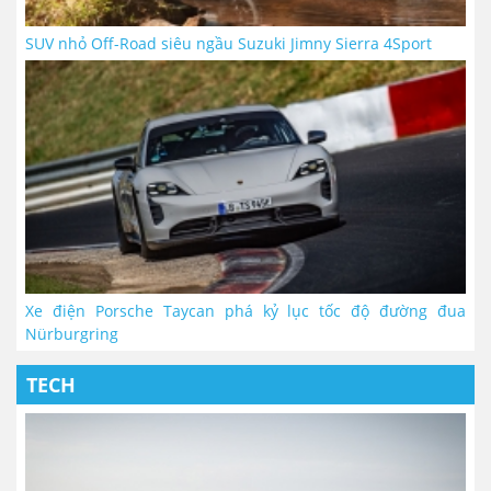
SUV nhỏ Off-Road siêu ngầu Suzuki Jimny Sierra 4Sport
Xe điện Porsche Taycan phá kỷ lục tốc độ đường đua
Nürburgring
TECH