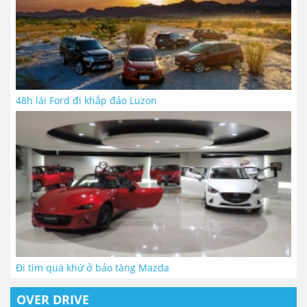
48h lái Ford đi khắp đảo Luzon
Đi tìm quá khứ ở bảo tàng Mazda
OVER DRIVE