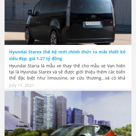
Hyundai Starex thế hệ mới chính thức ra mắt thiết kế
siêu đẹp, giá 1.27 tỷ đồng
Hyundai Staria là mẫu xe thay thế cho mẫu xe Van hiện
tại là Hyundai Starex và sẽ được giới thiệu thêm các biến
thể đặc biệt như limousine, xe cứu thương...và có khả
năng sẽ có phiên bản chạy điện trong tương lai. Thiết kế
July 11, 2021
của Starex thế hệ mới trở nên "cao cấp" và có nét hơn
gấp nhiều lần sự thô kệch trước đây. Hiện mới có phiên
bản tay lái nghịch, giá khởi điểm khoảng 1,2 tỷ đồng.