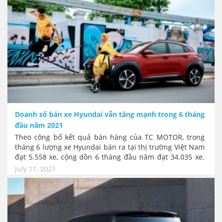
size:14.0pt; mso-ansi-font-size:14.0pt; mso-bidi-font-
size:11.0pt; mso-fareast-font-family:"맑은 고딕"; mso-
fareast-theme-font:minor-fareast; mso-fareast-
language:KO;}.MsoPapDefault {mso-style-type:export-
only; margin-bottom:8.0pt; line-
height:107%;}div.WordSection1 {page:WordSection1;}
Doanh số bán xe Hyundai vẫn tăng mạnh trong 6 tháng
đầu năm 2021
Theo công bố kết quả bán hàng của TC MOTOR, trong
tháng 6 lượng xe Hyundai bán ra tại thị trường Việt Nam
đạt 5.558 xe, cộng dồn 6 tháng đầu năm đạt 34.035 xe.
Mức tăng trưởng doanh số bán xe của Hyundai tại Việt
July 11, 2021
Nam vẫn duy trì mãi lực đều đặn, dù dịch bệnh cũng
không hề giảm xút. Tổng số xe Hyundai bán ra liên tục
cạnh tranh vị trí số 1 với Thaco và Toyota.