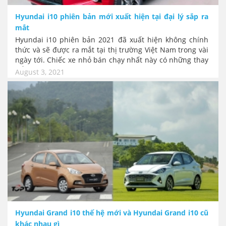
Hyundai i10 phiên bản mới xuất hiện tại đại lý sắp ra
mắt
Hyundai i10 phiên bản 2021 đã xuất hiện không chính
thức và sẽ được ra mắt tại thị trường Việt Nam trong vài
ngày tới. Chiếc xe nhỏ bán chạy nhất này có những thay
đổi về ngoại hình và nội thất tập trung theo hướng xe du
August 3, 2021
lịch cá nhân. Nhắm tới người dùng trẻ và có vẻ như cố
gắng rũ bỏ hình ảnh xe “dịch vụ”..
Hyundai Grand i10 thế hệ mới và Hyundai Grand i10 cũ
khác nhau gì