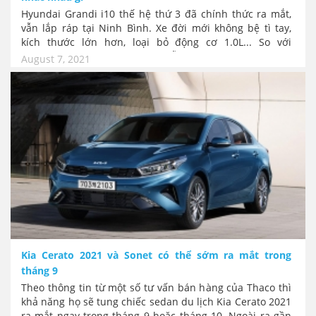
Hyundai Grandi i10 thế hệ thứ 3 đã chính thức ra mắt,
vẫn lắp ráp tại Ninh Bình. Xe đời mới không bệ tì tay,
kích thước lớn hơn, loại bỏ động cơ 1.0L... So với
Hyundai i10 cũ, thế hệ mới vẫn có đủ bản sedan và
August 7, 2021
hatchback. Nhưng có thêm khá nhiều trang bị lần đầu
tiên có mặt; cảm biến áp suất lốp, cruise control, cửa gió
hàng ghế sau. Hãy cùng so sánh để thấy sự khác biệt
giữa thế hệ mới và thế hệ hiện tại của Hyundai i10 ở Việt
Nam.
Kia Cerato 2021 và Sonet có thể sớm ra mắt trong
tháng 9
Theo thông tin từ một số tư vấn bán hàng của Thaco thì
khả năng họ sẽ tung chiếc sedan du lịch Kia Cerato 2021
ra mắt ngay trong tháng 9 hoặc tháng 10. Ngoài ra gần