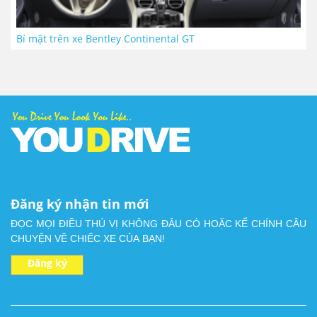
Bí mật trên xe Bentley Continental GT
Đăng ký nhận tin mới
ĐỌC MỌI ĐIỀU THÚ VỊ KHÔNG ĐÂU CÓ HOẶC KỂ CHÍNH CÂU
CHUYỆN VỀ CHIẾC XE CỦA BẠN!
Đăng ký