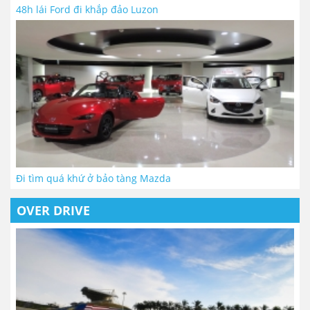
48h lái Ford đi khắp đảo Luzon
Đi tìm quá khứ ở bảo tàng Mazda
OVER DRIVE