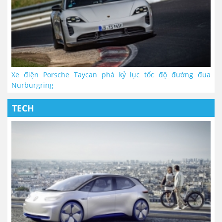
Xe điện Porsche Taycan phá kỷ lục tốc độ đường đua
Nürburgring
TECH