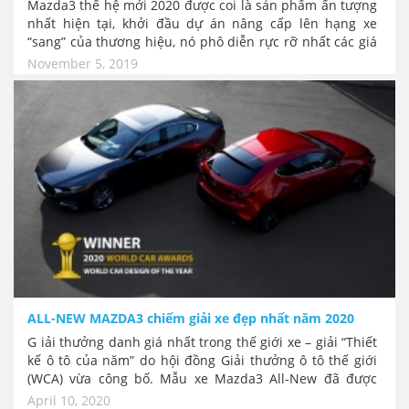
Mazda3 thế hệ mới 2020 được coi là sản phẩm ấn tượng
nhất hiện tại, khởi đầu dự án nâng cấp lên hạng xe
“sang” của thương hiệu, nó phô diễn rực rỡ nhất các giá
trị cốt lõi của Mazda từ thiết kế đến công năng. Chính
November 5, 2019
thức ra mắt tại Việt Nam với 10 phiên bản, 2 dòng động
cơ, gồm cả sedan và hatchback. Mức giá chính thức từ
719 đến 939 Triệu đồng.
ALL-NEW MAZDA3 chiếm giải xe đẹp nhất năm 2020
G iải thưởng danh giá nhất trong thế giới xe – giải “Thiết
kế ô tô của năm” do hội đồng Giải thưởng ô tô thế giới
(WCA) vừa công bố. Mẫu xe Mazda3 All-New đã được
chọn là chiếc xe đẹp nhất năm - WORLD CAR DESIGN OF
April 10, 2020