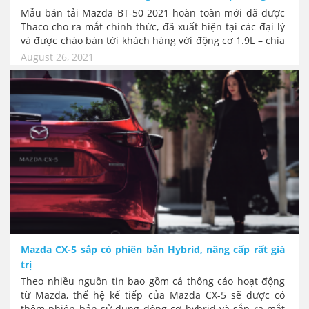
Mẫu bán tải Mazda BT-50 2021 hoàn toàn mới đã được
Thaco cho ra mắt chính thức, đã xuất hiện tại các đại lý
và được chào bán tới khách hàng với động cơ 1.9L – chia
sẻ cùng nền tảng với dòng bán tải Isuzu D-Max. Mức giá
August 26, 2021
khởi điểm từ 659 triệu đồng, Mazda BT-50 mới có giá
bán cao hơn phiên bản cũ từ 90 triệu đồng, có 4 phiên
bản.
Mazda CX-5 sắp có phiên bản Hybrid, nâng cấp rất giá
trị
Theo nhiều nguồn tin bao gồm cả thông cáo hoạt động
từ Mazda, thế hệ kế tiếp của Mazda CX-5 sẽ được có
thêm phiên bản sử dụng động cơ hybrid và sắp ra mắt