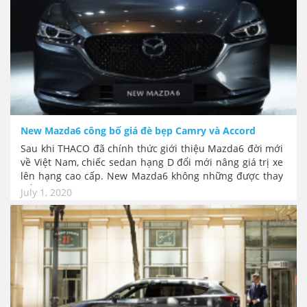
New Mazda6 công bố giá đè bẹp Camry và Accord
Sau khi THACO đã chính thức giới thiệu Mazda6 đời mới
về Việt Nam, chiếc sedan hạng D đổi mới nâng giá trị xe
lên hạng cao cấp. New Mazda6 không những được thay
đổi khá nhiều chi tiết từ phong cách, kích cỡ đến những
July 1, 2020
công nghệ mới nhất của Mazda, nó còn được đặt một
mức giá không thể "bất ngờ" hơn. Rẻ hơn đối thủ Toyota
Camry và Honda Accord tới hàng trăm triệu đồng. New
Mazda6 có giá dưới 1 tỷ đồng, rẻ như xe hạng C.