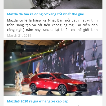
Mazda đã tạo ra động cơ xăng tốt nhất thế giới
Mazda có lẽ là hãng xe Nhật Bản nổi bật nhất vì tinh
thần sáng tạo và cải tiến không ngừng. Tại diễn đàn
công nghệ năm nay, Mazda lại khiến cả thế giới kinh
ngạc với SkyActiv-X, giải pháp đầu tiên chạm đến sự
March 21, 2019
hoàn hảo với động cơ đốt trong trên thế giới. Đồng thời
là những cải tiến công nghệ tổng thể đưa chất lượng xe
Mazda tiệm cận với đẳng cấp của xe sang.
Mazda3 2020 ra giá ở hạng xe cao cấp