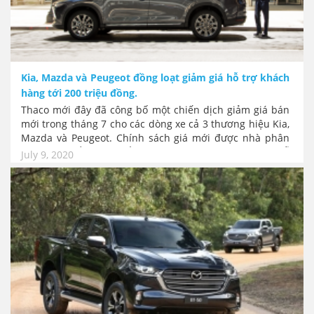
Kia, Mazda và Peugeot đồng loạt giảm giá hỗ trợ khách
hàng tới 200 triệu đồng.
Thaco mới đây đã công bố một chiến dịch giảm giá bán
mới trong tháng 7 cho các dòng xe cả 3 thương hiệu Kia,
Mazda và Peugeot. Chính sách giá mới được nhà phân
phối này triển khai nhằm hưởng ứng các hành động hỗ
July 9, 2020
trợ kinh tế của Chính phủ và tháng khuyến mãi quốc gia.
Các ưu đãi của ba thương hiệu xe Kia, Mazda và Peugeot
được Thaco công bố nhằm giúp khách hàng có thêm ưu
đãi hơn trong việc chọn mua xe.