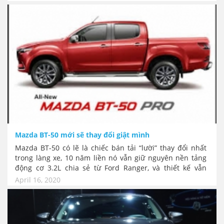
THE YEAR .
Mazda BT-50 mới sẽ thay đổi giật mình
Mazda BT-50 có lẽ là chiếc bán tải “lười” thay đổi nhất
trong làng xe, 10 năm liền nó vẫn giữ nguyên nền tảng
động cơ 3.2L chia sẻ từ Ford Ranger, và thiết kế vẫn
loanh quanh phom “mũi tròn” cũ kỹ. Nhưng gần đây
April 16, 2020
hàng loạt tin đồn về thế hệ mới của BT-50 rộ lên với sự
thay đổi hoàn toàn về hình ảnh phỏng đoán và công
nghệ chung với Isuzu D-Max.