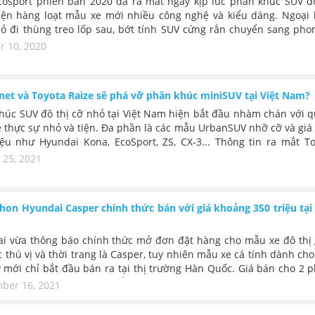
ịnh mẫu xe SUV 7 chỗ này… khó chê.
cosport phiên bản 2020 đã ra mắt ngay kịp lúc phân khúc SUV đô
iện hàng loạt mẫu xe mới nhiều công nghệ và kiểu dáng. Ngoại 
ỏ đi thùng treo lốp sau, bớt tính SUV cứng rắn chuyển sang pho
rang thanh lịch hơn phù hợp xu hướng khách trẻ. Ecosport cũng 
r 10, 2020
ghệ ga tự động, điều khiển điện… có ba phiên bản, giá bán khởi 
triệu đồng.
net và Toyota Raize sẽ phá vỡ phân khúc miniSUV tại Việt Nam?
húc SUV đô thị cỡ nhỏ tại Việt Nam hiện bắt đầu nhàm chán với q
 thực sự nhỏ và tiện. Đa phần là các mẫu UrbanSUV nhỡ cỡ và giá
iệu như Hyundai Kona, EcoSport, ZS, CX-3... Thông tin ra mắt To
và KIA Sonet ở phân khúc nhỏ hơn, động cơ 1.0L hoặc 1.2L với giá
 25, 2021
iệu kèm tiện nghi mới đã rất hấp dẫn người tiêu dùng, đặc biệt 
oạn khó khăn kinh tế và khách trẻ gia tăng. Vậy KIA Sonet và To
có những ưu thế nào, có gì để thuyết phục thị trường Việt Nam khi
 hon Hyundai Casper chính thức bán với giá khoảng 350 triệu tại
 dự kiến khoảng cuối tháng 9.
i vừa thông báo chính thức mở đơn đặt hàng cho mẫu xe đô thị
 thú vị và thời trang là Casper, tuy nhiên mẫu xe cá tính dành cho
y mới chỉ bắt đầu bán ra tại thị trường Hàn Quốc. Giá bán cho 2 
a chiếc citySUV này quy đổi khoảng từ 300 đến 350 triệu VNĐ.
ber 16, 2021