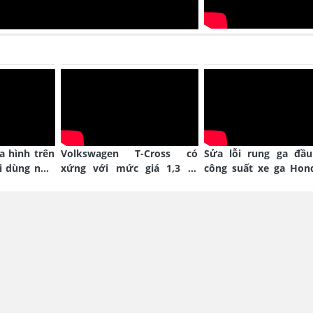
ịa hình trên
Volkswagen T-Cross có
Sửa lỗi rung ga đầu
i dùng như
xứng với mức giá 1,3 tỷ
công suất xe ga Hon
đồng?
Blade