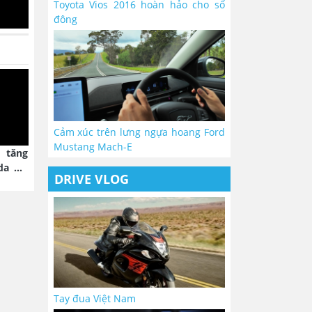
Toyota Vios 2016 hoàn hảo cho số
đông
Cảm xúc trên lưng ngựa hoang Ford
Mustang Mach-E
 tăng
da Air
DRIVE VLOG
Tay đua Việt Nam