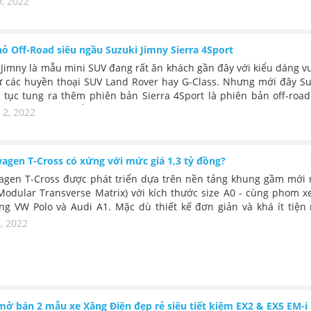
9, 2022
ỏ Off-Road siêu ngầu Suzuki Jimny Sierra 4Sport
 Jimny là mẫu mini SUV đang rất ăn khách gần đây với kiểu dáng 
 các huyền thoại SUV Land Rover hay G-Class. Nhưng mới đây Su
ếp tục tung ra thêm phiên bản Sierra 4Sport là phiên bản off-roa
mny 3 cửa, với bổ sung thêm nhiều tính năng địa hình thú vị, vớ
 2, 2022
iới hạn chỉ 100 chiếc.
agen T-Cross có xứng với mức giá 1,3 tỷ đồng?
agen T-Cross được phát triển dựa trên nền tảng khung gầm mới 
odular Transverse Matrix) với kích thước size A0 - cùng phom xe
ng VW Polo và Audi A1. Mặc dù thiết kế đơn giản và khá ít tiện 
e sang, nhưng T-Cross có lợi thế xe chất lượng Đức và một số ít
, 2022
t hiện đại...
mở bán 2 mẫu xe Xăng Điện đẹp rẻ siêu tiết kiệm EX2 & EX5 EM-i