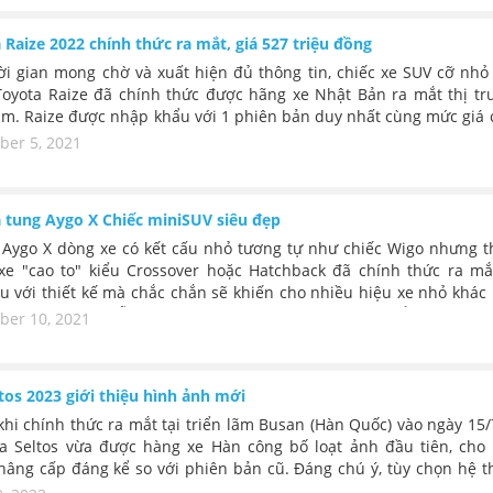
 Raize 2022 chính thức ra mắt, giá 527 triệu đồng
ời gian mong chờ và xuất hiện đủ thông tin, chiếc xe SUV cỡ nhỏ
Toyota Raize đã chính thức được hãng xe Nhật Bản ra mắt thị tr
am. Raize được nhập khẩu với 1 phiên bản duy nhất cùng mức giá 
 triệu đồng. Đây là mức giá "Rẻ" bất ngờ thấp hơn rất nhiều so vớ
er 5, 2021
ủ trong khi có thương hiệu và trang bị công nghệ hiện đại.
 tung Aygo X Chiếc miniSUV siêu đẹp
 Aygo X dòng xe có kết cấu nhỏ tương tự như chiếc Wigo nhưng t
e "cao to" kiểu Crossover hoặc Hatchback đã chính thức ra mắt
u với thiết kế mà chắc chắn sẽ khiến cho nhiều hiệu xe nhỏ khác
uốn vì vẻ hấp dẫn duyên dáng kết hợp nét hiện đại nổi bật.
er 10, 2021
ltos 2023 giới thiệu hình ảnh mới
khi chính thức ra mắt tại triển lãm Busan (Hàn Quốc) vào ngày 15/
ia Seltos vừa được hàng xe Hàn công bố loạt ảnh đầu tiên, cho 
nâng cấp đáng kể so với phiên bản cũ. Đáng chú ý, tùy chọn hệ t
 được cho sẽ chưa xuất hiện ngay trong lần cập nhật này