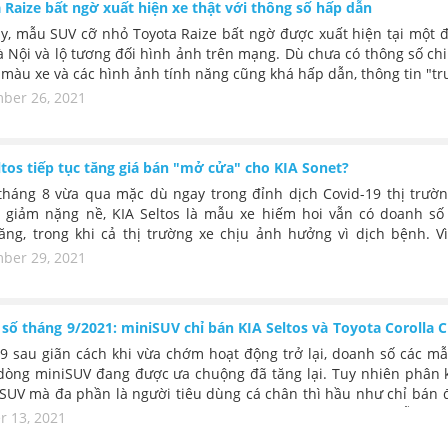
 Raize bất ngờ xuất hiện xe thật với thông số hấp dẫn
y, mẫu SUV cỡ nhỏ Toyota Raize bất ngờ được xuất hiện tại một đ
à Nội và lộ tương đối hình ảnh trên mạng. Dù chưa có thông số chi 
màu xe và các hình ảnh tính năng cũng khá hấp dẫn, thông tin "t
 về mức giá dự kiến chỉ 450 triệu đồng. Hiện cũng chưa xác định 
ber 26, 2021
 Raize này có phải mẫu xe được nhập chính hãng hay không, n
hắn chiếc SUV cỡ A này sẽ ra mắt sớm.
ltos tiếp tục tăng giá bán "mở cửa" cho KIA Sonet?
tháng 8 vừa qua mặc dù ngay trong đỉnh dịch Covid-19 thị trườn
t giảm nặng nề, KIA Seltos là mẫu xe hiếm hoi vẫn có doanh số
ăng, trong khi cả thị trường xe chịu ảnh hưởng vì dịch bệnh. Vì
Tháng 9, KIA Seltos một lần nữa tiếp tục tăng giá bán sau đợt nân
ber 29, 2021
y.
số tháng 9/2021: miniSUV chỉ bán KIA Seltos và Toyota Corolla C
9 sau giãn cách khi vừa chớm hoạt động trở lại, doanh số các mẫ
dòng miniSUV đang được ưa chuộng đã tăng lại. Tuy nhiên phân 
SUV mà đa phần là người tiêu dùng cá chân thì hầu như chỉ bán 
xe KIA Seltos và Toyota Corolla Cross là chủ yếu. Những mẫu xe 
r 13, 2021
ố "lẹt đẹt" vài chục xe.