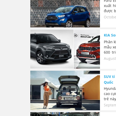
nhận đ
Ford E
xuất h
được b
thời t
Octobe
công n
từ 603 
KIA So
Phân k
mẫu xe
600 tr
Raize 
August
600 tr
giai đ
Raize 
SUV tí
ra mắt
Quốc
Hyunda
cao cực
trẻ nà
bản củ
Septem