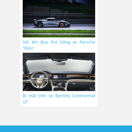
Sốc khi đua thử bằng xe Porsche
“điện”
Bí mật trên xe Bentley Continental
GT