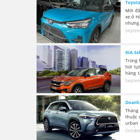
Toyota
Mới đâ
xe ở H
nhưng 
miệng"
Septem
Toyota
chắc c
KIA Se
Trong 
hơi tụ
hàng t
trong 
Septem
gần đâ
Doanh 
Tháng 
thuộc 
urban 
2 mẫu 
Octobe
doanh s