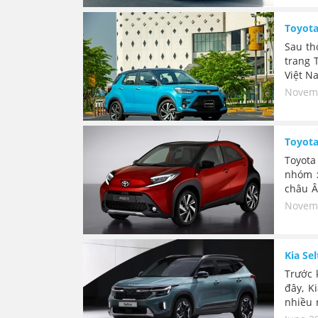
Toyota
Sau th
trang 
Việt N
bố 527
Novemb
đối th
Toyota
Toyota
nhóm x
châu Â
thèm m
Novemb
Kia Se
Trước 
đây, K
nhiều 
Hybrid