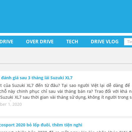
 DRIVE
OVER DRIVE
TECH
DRIVE VLOG
Chủ xe đánh giá sau 3 tháng lái Suzuki XL7
t của Suzuki XL7 đến từ đâu? Tại sao người Việt lại dễ dàng để
chỗ này chinh phục chỉ sau vài tháng bán ra? Trao đổi với khá n
 Suzuki XL7 sau thời gian vài tháng sử dụng, không ít người trong 
 cho rằng, quyết định chọn mua chiếc xe này là hoàn toàn sáng s
er 1, 2020
êm – nhiếp ảnh gia tại TP.HCM là một điển hình. Sau thời gian sử
 tải, tháng 7.2020 anh Liêm quyết định “rước” về “garage tại gia” 
 XL7.Hơn 3 tháng “vần vô lăng” Suzuki XL7, dù thực tế vẫn còn mộ
cosport 2020 bỏ lốp đuôi, thêm tiện nghi
hưa như ý, tuy nhiên khi so với số tiền bỏ ra để sở hữu xe, anh