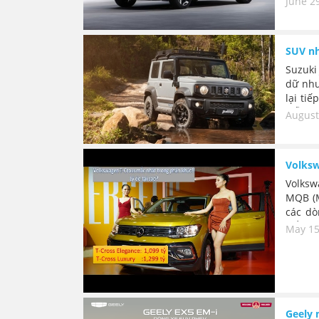
June 2
SUV nh
Suzuki
dữ như
lại ti
mẫu Ji
August
lượng g
Volksw
Volksw
MQB (M
các dò
kiểu x
May 15
nghệ rấ
Geely 