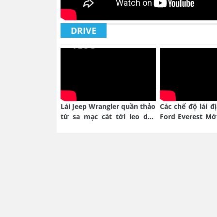
DRIVE
VLOG
Lái Jeep Wrangler quần thảo
Các chế độ lái đ
từ sa mạc cát tới leo dốc
Ford Everest Mớ
núi hoang
nào?