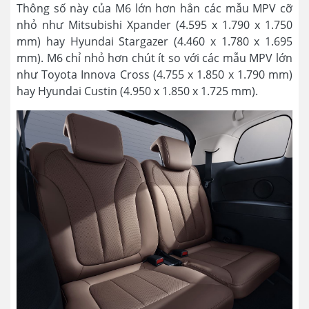
Thông số này của M6 lớn hơn hẳn các mẫu MPV cỡ
nhỏ như Mitsubishi Xpander (4.595 x 1.790 x 1.750
mm) hay Hyundai Stargazer (4.460 x 1.780 x 1.695
mm). M6 chỉ nhỏ hơn chút ít so với các mẫu MPV lớn
như Toyota Innova Cross (4.755 x 1.850 x 1.790 mm)
hay Hyundai Custin (4.950 x 1.850 x 1.725 mm).