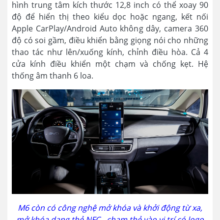
hình trung tâm kích thước 12,8 inch có thể xoay 90
độ để hiển thị theo kiểu dọc hoặc ngang, kết nối
Apple CarPlay/Android Auto không dây, camera 360
độ có soi gầm, điều khiển bằng giọng nói cho những
thao tác như lên/xuống kính, chỉnh điều hòa. Cả 4
cửa kính điều khiển một chạm và chống kẹt. Hệ
thống âm thanh 6 loa.
M6 còn có công nghệ mở khóa và khởi động từ xa,
mở khóa dạng thẻ NFC - chạm thẻ vào vị trí có logo