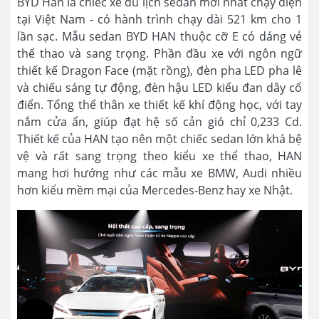
BYD Han là chiếc xe du lịch sedan mới nhất chạy điện
tại Việt Nam - có hành trình chạy dài 521 km cho 1
lần sạc. Mẫu sedan BYD HAN thuộc cỡ E có dáng vẻ
thể thao và sang trọng. Phần đầu xe với ngôn ngữ
thiết kế Dragon Face (mặt rồng), đèn pha LED pha lê
và chiếu sáng tự động, đèn hậu LED kiểu đan dây cổ
điển. Tổng thể thân xe thiết kế khí động học, với tay
nắm cửa ẩn, giúp đạt hệ số cản gió chỉ 0,233 Cd.
Thiết kế của HAN tạo nên một chiếc sedan lớn khá bệ
vệ và rất sang trọng theo kiểu xe thể thao, HAN
mang hơi hướng như các mẫu xe BMW, Audi nhiều
hơn kiểu mềm mại của Mercedes-Benz hay xe Nhật.