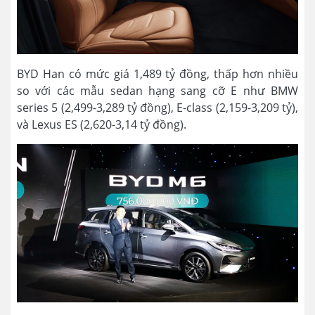
BYD Han có mức giá 1,489 tỷ đồng, thấp hơn nhiều
so với các mẫu sedan hạng sang cỡ E như BMW
series 5 (2,499-3,289 tỷ đồng), E-class (2,159-3,209 tỷ),
và Lexus ES (2,620-3,14 tỷ đồng).