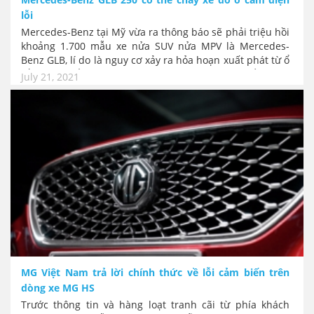
lỗi
Mercedes-Benz tại Mỹ vừa ra thông báo sẽ phải triệu hồi
khoảng 1.700 mẫu xe nửa SUV nửa MPV là Mercedes-
Benz GLB, lí do là nguy cơ xảy ra hỏa hoạn xuất phát từ ổ
cắm điện nằm ở hàng ghế thứ 2 trên xe có thể không
July 21, 2021
chịu được nhiệt do điện áp nguồn sai.
MG Việt Nam trả lời chính thức về lỗi cảm biến trên
dòng xe MG HS
Trước thông tin và hàng loạt tranh cãi từ phía khách