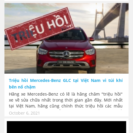
liệu, cháy ổ cắm điện, đến nước lọt vào khoang lái khiến
mất điện bảng đồng hồ, chết máy, lỗi khiến túi khí hành
khách phía trước bị rách khi hoạt động, lỗi túi khí rèm
không bung…, Mới đây Mercedes-Benz GLB tại Mỹ lại
tiếp tục bị triệu hồi vì phần mềm khiến cả hệ thống túi
khí không hoạt động.
Triệu hồi Mercedes-Benz GLC tại Việt Nam vì túi khí
bên nổ chậm
Hãng xe Mercedes-Benz có lẽ là hãng chăm "triệu hồi"
xe về sửa chữa nhất trong thời gian gần đây. Mới nhất
tại Việt Nam, hãng cũng chính thức triệu hồi các mẫu
Mercedes-Benz GLC với lỗi túi khí bên có thể chậm... nổ,
October 6, 2021
làm tăng nguy cơ bị chấn thương cho người ngồi trên xe.