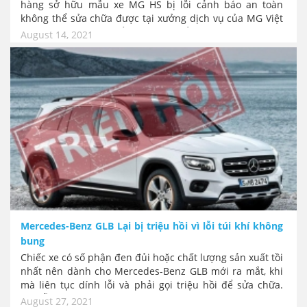
hàng sở hữu mẫu xe MG HS bị lỗi cảnh báo an toàn
không thể sửa chữa được tại xưởng dịch vụ của MG Việt
Nam. Sau thời gian kiểm tra sản phẩm và thu thập thông
August 14, 2021
tin, cuối cùng MG Việt Nam đã đưa ra hồi đáp chính thức
về những phản ánh của khách hàng liên quan tới dòng
xe HS bị lỗi.
Mercedes-Benz GLB Lại bị triệu hồi vì lỗi túi khí không
bung
Chiếc xe có số phận đen đủi hoặc chất lượng sản xuất tồi
nhất nên dành cho Mercedes-Benz GLB mới ra mắt, khi
mà liên tục dính lỗi và phải gọi triệu hồi để sửa chữa.
Hết lỗi rơi cánh gió đuôi, bục ống thông hơi bình nhiên
August 27, 2021