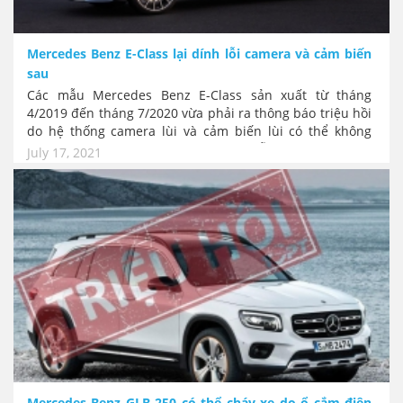
Mercedes Benz E-Class lại dính lỗi camera và cảm biến
sau
Các mẫu Mercedes Benz E-Class sản xuất từ tháng
4/2019 đến tháng 7/2020 vừa phải ra thông báo triệu hồi
do hệ thống camera lùi và cảm biến lùi có thể không
hoạt động đúng cách, mất khả năng hỗ trợ cho người lái
July 17, 2021
dẫn đến nguy cơ gặp tai nạn.
Mercedes-Benz GLB 250 có thể cháy xe do ổ cắm điện