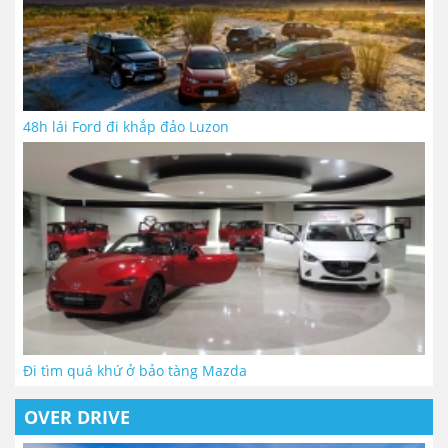
48h lái Ford đi khắp đảo Luzon
Đi tìm quá khứ ở bảo tàng Mazda
OVER DRIVE