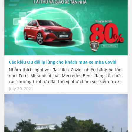
Các kiểu ưu đãi lạ lùng cho khách mua xe mùa Covid
Nhằm thích nghi với đại dịch Covid, nhiều hãng xe lớn
như Ford, Mitsubishi hat Mercedes-Benz đang tổ chức
các chương trình ưu đãi thú vị như chăm sóc kiểm tra xe
và khử khuẩn miễn phí, tặng máy lọc không khí hay tặng
July 20, 2021
gói ưu đãi bảo dưỡng khi mua xe online.