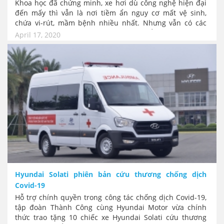
Khoa học đã chứng minh, xe hơi dù công nghệ hiện đại
đến mấy thì vẫn là nơi tiềm ẩn nguy cơ mất vệ sinh,
chứa vi-rút, mầm bệnh nhiều nhất. Nhưng vẫn có các
mẹo và phương pháp giúp bạn luôn kiểm soát được sự
April 17, 2020
sạch sẽ cho xe hơi.
Hyundai Solati phiên bản cứu thương chống dịch
Covid-19
Hỗ trợ chính quyền trong công tác chống dịch Covid-19,
tập đoàn Thành Công cùng Hyundai Motor vừa chính
thức trao tặng 10 chiếc xe Hyundai Solati cứu thương