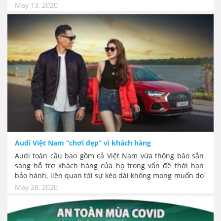
được phát triển tại Việt Nam cho những cơ sở y tế tuyến
May 13, 2020
đầu chống dịch Covid-19. Đồng thời trong kế hoạch phát
triển sản phẩm, TC Motor cũng bắt đầu phát triển dòng
xe Hyundai Solati cứu thương cũng như xe chở người
chuyên dụng.
Audi Việt Nam “chơi đẹp” vì khách hàng
Audi toàn cầu bao gồm cả Việt Nam vừa thông báo sẵn
sàng hỗ trợ khách hàng của họ trong vấn đề thời hạn
bảo hành, liên quan tới sự kéo dài không mong muốn do
dịch Covid-19. Đây là gói bảo hành mở rộng thời hạn cho
May 28, 2020
các chủ xe đã hoặc vẫn đang không thể tới các đại lý
Audi.