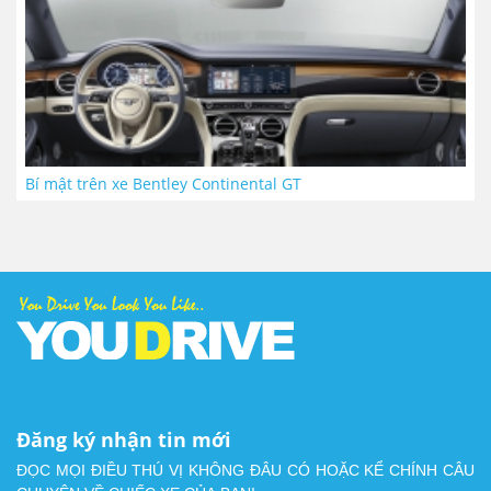
Bí mật trên xe Bentley Continental GT
Đăng ký nhận tin mới
ĐỌC MỌI ĐIỀU THÚ VỊ KHÔNG ĐÂU CÓ HOẶC KỂ CHÍNH CÂU