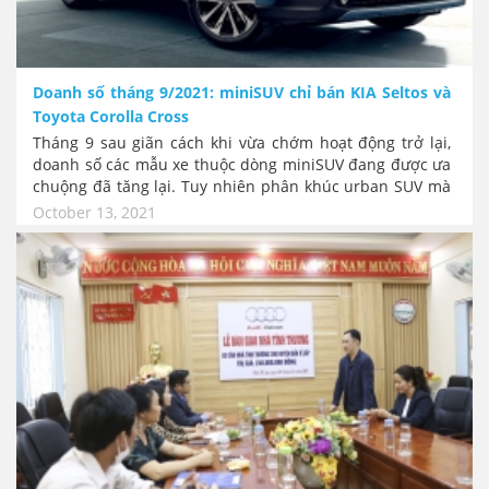
Doanh số tháng 9/2021: miniSUV chỉ bán KIA Seltos và
Toyota Corolla Cross
Tháng 9 sau giãn cách khi vừa chớm hoạt động trở lại,
doanh số các mẫu xe thuộc dòng miniSUV đang được ưa
chuộng đã tăng lại. Tuy nhiên phân khúc urban SUV mà
đa phần là người tiêu dùng cá chân thì hầu như chỉ bán
October 13, 2021
được 2 mẫu xe KIA Seltos và Toyota Corolla Cross là chủ
yếu. Những mẫu xe khác doanh số "lẹt đẹt" vài chục xe.