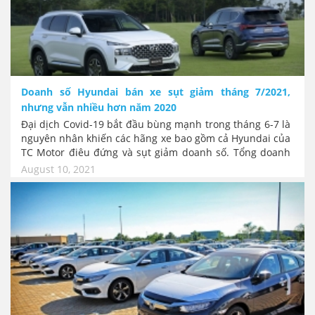
Doanh số Hyundai bán xe sụt giảm tháng 7/2021,
nhưng vẫn nhiều hơn năm 2020
Đại dịch Covid-19 bắt đầu bùng mạnh trong tháng 6-7 là
nguyên nhân khiến các hãng xe bao gồm cả Hyundai của
TC Motor điêu đứng và sụt giảm doanh số. Tổng doanh
số xe Hyundai tháng 7 chỉ đạt 4.031 xe, cộng dồn là
August 10, 2021
38.066 xe 7 tháng đầu năm. Tuy nhiên mặc dù bán xe
"Ế" trong tháng 7 này, doanh số của năm 2021 vẫn cao
hơn 2020. Chứng tỏ rằng nhu cầu mua và dùng xe hơi
của người Việt chắc chắn sẽ chỉ có tăng!