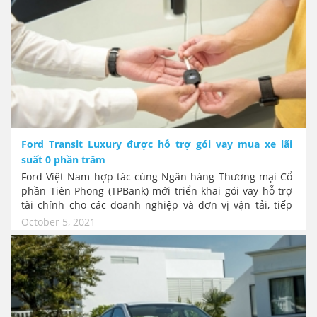
Ford Transit Luxury được hỗ trợ gói vay mua xe lãi
suất 0 phần trăm
Ford Việt Nam hợp tác cùng Ngân hàng Thương mại Cổ
phần Tiên Phong (TPBank) mới triển khai gói vay hỗ trợ
tài chính cho các doanh nghiệp và đơn vị vận tải, tiếp
sức cho việc phục hồi hoạt động kinh doanh hậu đại
October 5, 2021
dịch. Gói hỗ trợ tính dụng vay mua xe Ford Transit
Luxury sẽ nhận ưu đãi độc quyền với lãi suất 0% năm.