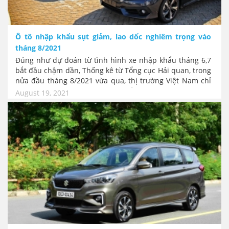
Ô tô nhập khẩu sụt giảm, lao dốc nghiêm trọng vào
tháng 8/2021
Đúng như dự đoán từ tình hình xe nhập khẩu tháng 6,7
bắt đầu chậm dần, Thống kê từ Tổng cục Hải quan, trong
nửa đầu tháng 8/2021 vừa qua, thị trường Việt Nam chỉ
có thêm hơn 4.000 ô tô nhập khẩu, với kim ngạch nhập
August 19, 2021
khẩu hơn 103 triệu USD. Tinh hình nhập khẩu xe về Việt
Nam đã tụt giảm không phanh. Số lượng giảm tới hơn
một nửa so với cùng kỳ tháng 7 trước.