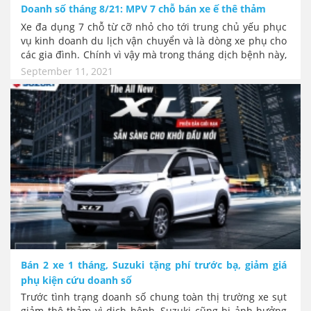
Doanh số tháng 8/21: MPV 7 chỗ bán xe ế thê thảm
Xe đa dụng 7 chỗ từ cỡ nhỏ cho tới trung chủ yếu phục
vụ kinh doanh du lịch vận chuyển và là dòng xe phụ cho
các gia đình. Chính vì vậy mà trong tháng dịch bệnh này,
phân khúc MPV đã có một tháng mà doanh số sụt giảm
September 11, 2021
kinh hoàng, thậm chí mẫu xe đứng đầu phân khúc MPV
là Mitsubishi Xpander cũng chỉ bán ra chưa đầy 100
chiếc.
Bán 2 xe 1 tháng, Suzuki tặng phí trước bạ, giảm giá
phụ kiện cứu doanh số
Trước tình trạng doanh số chung toàn thị trường xe sụt
giảm thê thảm vì dịch bệnh, Suzuki cũng bị ảnh hưởng