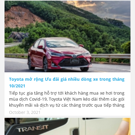
rộng hoạt động của Quỹ nghiên cứu an toàn giao thông
xe máy tại Việt Nam.
Toyota mở rộng Ưu đãi giá nhiều dòng xe trong tháng
10/2021
Tiếp tục gia tăng hỗ trợ tới khách hàng mua xe hơi trong
mùa dịch Covid-19, Toyota Việt Nam kéo dài thêm các gói
khuyến mãi và dịch vụ từ các tháng trước qua tiếp tháng
10/2021. Lần hỗ trợ này bao gồm cả các dòng xe Toyota
October 3, 2021
Altis, Fortuner, Rush, Wigo và Toyota Vios.