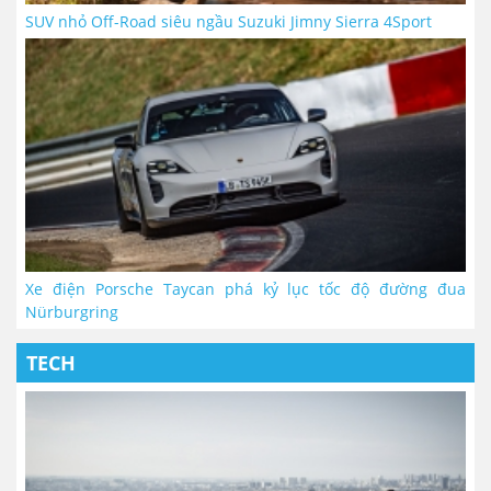
SUV nhỏ Off-Road siêu ngầu Suzuki Jimny Sierra 4Sport
Xe điện Porsche Taycan phá kỷ lục tốc độ đường đua
Nürburgring
TECH