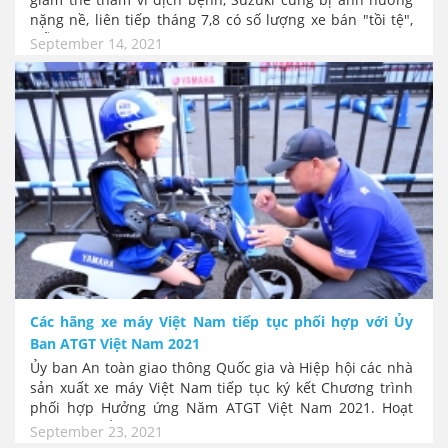
nặng nề, liên tiếp tháng 7,8 có số lượng xe bán "tồi tệ",
mẫu Ertiga chỉ bán được vỏn vẹn 21 xe suốt 2 tháng.
September 14, 2021
Nhằm kích thích nhu cầu của khách hàng, Suzuki tung ra
gói hỗ trợ giá mua xe bằng lệ phí trước bạ, cộng với
nâng cấp các phụ kiện công nghệ cho 2 dòng XL7 và
Ertiga Sport trong thời hạn tháng 9/2021.
Các hãng xe máy Việt Nam tiếp tục phối hợp với Ủy
Ban ATGT Việt Nam 2021
Ủy ban An toàn giao thông Quốc gia và Hiệp hội các nhà
sản xuất xe máy Việt Nam tiếp tục ký kết Chương trình
phối hợp Hưởng ứng Năm ATGT Việt Nam 2021. Hoạt
động cụ thể thông qua tài trợ và tư vấn từ các hãng xe
September 23, 2021
máy, tập trung vào đào tạo lái xe an toàn và mở