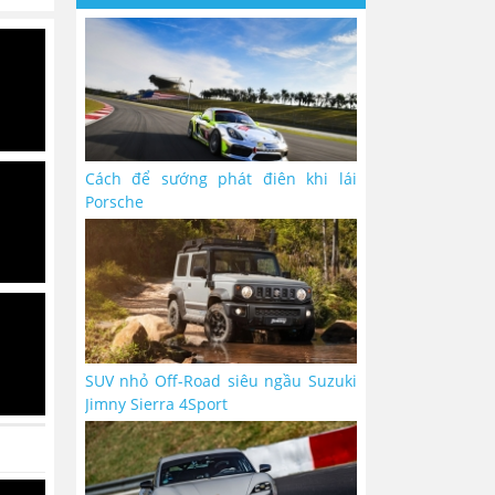
Cách để sướng phát điên khi lái
Porsche
SUV nhỏ Off-Road siêu ngầu Suzuki
Jimny Sierra 4Sport