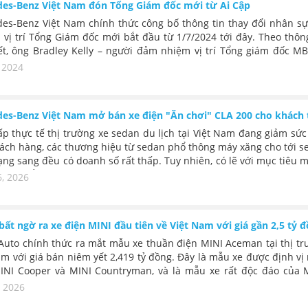
es-Benz Việt Nam đón Tổng Giám đốc mới từ Ai Cập
es-Benz Việt Nam chính thức công bố thông tin thay đổi nhân sự
i vị trí Tổng Giám đốc mới bắt đầu từ 1/7/2024 tới đây. Theo thôn
ết, ông Bradley Kelly – người đảm nhiệm vị trí Tổng giám đốc MB
úc nhiệm kỳ của mình tại Việt Nam. Người thay thế ông Bradley Kel
, 2024
24 tới đây sẽ là ông Gerd Bitterlich, hiện đang là Tổng giám
es-Benz Ai Cập.
es-Benz Việt Nam mở bán xe điện "Ăn chơi" CLA 200 cho khách 
ấp thực tế thị trường xe sedan du lịch tại Việt Nam đang giảm sứ
ách hàng, các thương hiệu từ sedan phổ thông máy xăng cho tới s
ạng sang đều có doanh số rất thấp. Tuy nhiên, có lẽ với mục tiêu 
e có thể tạo sức thu hút thế hệ khách hàng trẻ cao cấp mới cho t
6, 2026
Mercedes-Benz Việt Nam đã chính thức mở bán với dạng "cọc" cho
an thể thao nhỏ CLA 200 phiên bản thuần điện.
bất ngờ ra xe điện MINI đầu tiên về Việt Nam với giá gần 2,5 tỷ 
Auto chính thức ra mắt mẫu xe thuần điện MINI Aceman tại thị tr
am với giá bán niêm yết 2,419 tỷ đồng. Đây là mẫu xe được định v
INI Cooper và MINI Countryman, và là mẫu xe rất độc đáo của M
ưa cả dòng xe điện khá hiếm này về, đã đánh dấu bước đi đầu tiê
, 2026
ham vọng mở rộng của thương hiệu xe sang Anh quốc trong thị tr