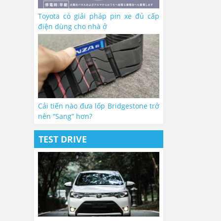
Toyota có giải pháp pin xe đủ cấp
điện dùng cho nhà ở
Cải tiến nào đưa lốp Bridgestone trở
nên “Sang” hơn?
TEST DRIVE