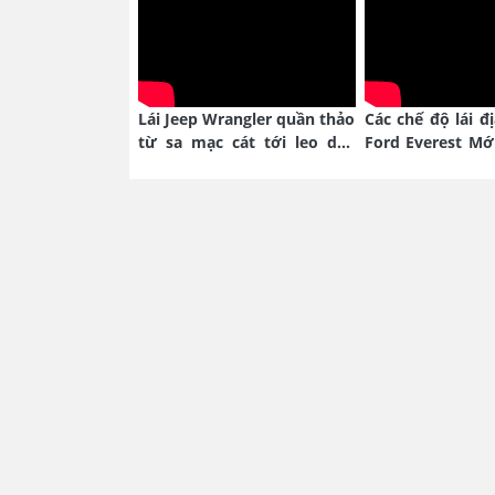
Lái Jeep Wrangler quần thảo
Các chế độ lái đ
từ sa mạc cát tới leo dốc
Ford Everest Mớ
núi hoang
nào?