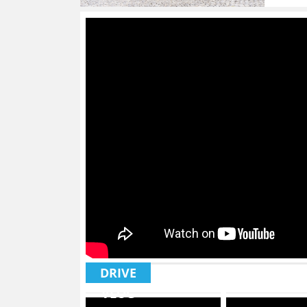
xe điệ
DRIVE
VLOG