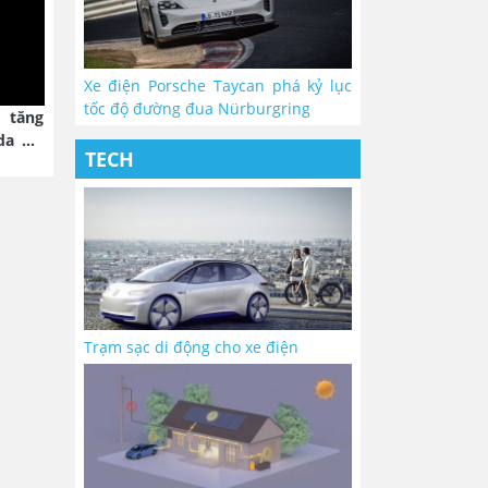
Xe điện Porsche Taycan phá kỷ lục
tốc độ đường đua Nürburgring
 tăng
da Air
TECH
Trạm sạc di động cho xe điện