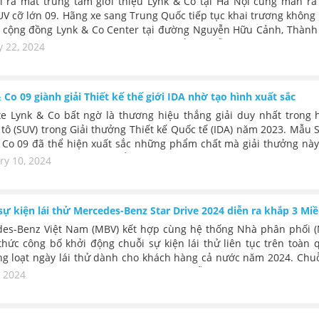
i ra mắt trung tâm giới thiệu Lynk & Co tại Hà Nội cùng màn ra
V cỡ lớn 09. Hãng xe sang Trung Quốc tiếp tục khai trương không
i cộng đồng Lynk & Co Center tại đường Nguyễn Hữu Cảnh, Thành
 Minh. Đồng thời hãng cũng cho ra mắt 02 mẫu xe SUV cỡ vừa; Ly
y 22, 2024
 Lynk & Co 05 với giá bán từ 1 tỷ đồng. Thương hiệu toàn cầu Lynk
hẳng định rõ mục tiêu nâng tầm chuẩn mực chất lượng & trải ng
iêu dùng trẻ hiện đại Việt Nam với xe hơi.
 Co 09 giành giải Thiết kế thế giới IDA nhờ tạo hình xuất sắc
e Lynk & Co bất ngờ là thương hiệu thắng giải duy nhất trong 
tô (SUV) trong Giải thưởng Thiết kế Quốc tế (IDA) năm 2023. Mẫu 
 Co 09 đã thể hiện xuất sắc những phẩm chất mà giải thưởng này
một phương tiện di chuyển hòa nhập và mô phỏng tốt nhất thế 
ry 10, 2024
i. Thiết kế của Lynk & Co 09 là sự kế thừa các yếu tố thiết kế vượt
ủa Lynk & Co, nổi tiếng với tên gọi "Mega-city Contrast", thể hiệ
ến từ đường chân trời đô thị.
sự kiện lái thử Mercedes-Benz Star Drive 2024 diễn ra khắp 3 Mi
es-Benz Việt Nam (MBV) kết hợp cùng hệ thống Nhà phân phối (
thức công bố khởi động chuỗi sự kiện lái thử liên tục trên toàn 
ng loạt ngày lái thử dành cho khách hàng cả nước năm 2024. Chuỗ
rcedes-Benz Star Drive 2024 sẽ được diễn ra từ tháng 04 đến t
, 2024
4.