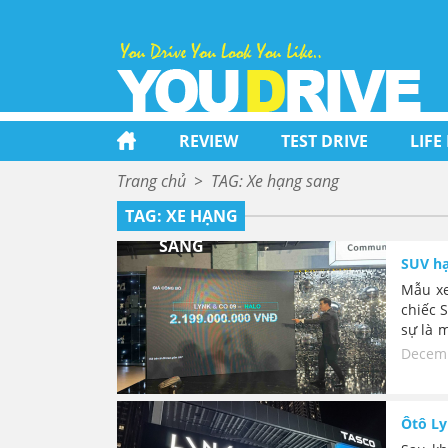
REVIEW
TEST DRIVE
LIFE
Trang chủ
>
TAG: Xe hạng sang
TAG: XE HẠNG
SANG
SUV hạ
Mẫu xe
chiếc 
sự là m
khó ti
Decemb
xe hạn
thông 
của Ly
Ôtô Ly
ngang 