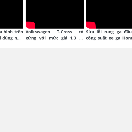
ịa hình trên
Volkswagen T-Cross có
Sửa lỗi rung ga đầu
i dùng như
xứng với mức giá 1,3 tỷ
công suất xe ga Hon
đồng?
Blade