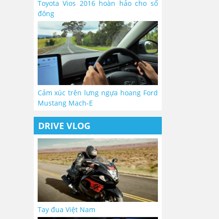
Toyota Vios 2016 hoàn hảo cho số
đông
Cảm xúc trên lưng ngựa hoang Ford
Mustang Mach-E
DRIVE VLOG
Tay đua Việt Nam