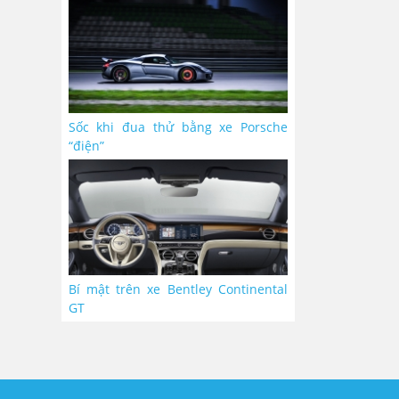
Sốc khi đua thử bằng xe Porsche
“điện”
Bí mật trên xe Bentley Continental
GT