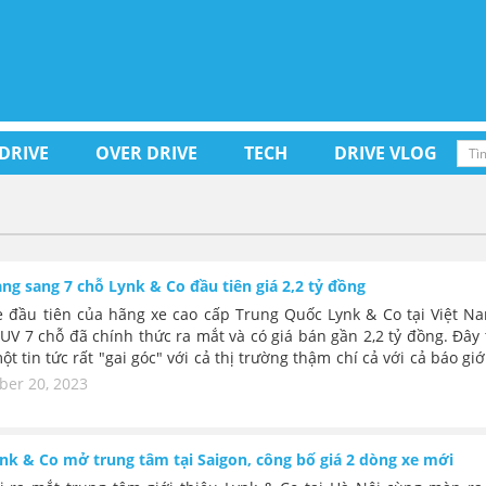
 DRIVE
OVER DRIVE
TECH
DRIVE VLOG
ng sang 7 chỗ Lynk & Co đầu tiên giá 2,2 tỷ đồng
 đầu tiên của hãng xe cao cấp Trung Quốc Lynk & Co tại Việt Na
SUV 7 chỗ đã chính thức ra mắt và có giá bán gần 2,2 tỷ đồng. Đây
ột tin tức rất "gai góc" với cả thị trường thậm chí cả với cả báo giớ
n là gía được đặt cao của xe Trung Quốc khi so với những thương
er 20, 2023
g sang tương đương ở Việt Nam. Tuy nhiên hãng xe này khá tự tin
tin tại Việt Nam chưa biết rằng; chất lượng xe và quy mô thương
nk&Co thực sự đã được khẳng định ở mức xe cao cấp trên toàn 
nk & Co mở trung tâm tại Saigon, công bố giá 2 dòng xe mới
với các hãng xe châu Âu.