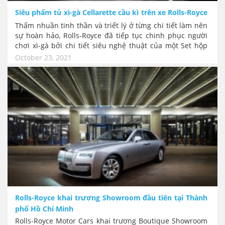
Siêu phẩm tủ xì-gà Cellarette cầu kì trên xe Rolls-Royce
Thấm nhuần tinh thần và triết lý ở từng chi tiết làm nên
sự hoàn hảo, Rolls-Royce đã tiếp tục chinh phục người
chơi xì-gà bởi chi tiết siêu nghệ thuật của một Set hộp
đựng thuốc hút và rượu kèm theo xe. Trong chiếc hộp
October 23, 2021
đẹp như tác phẩm nghệ thuật này có đủ dụng cụ cắt xì-
gà, bật lửa hay hộp chứa gạt tàn, khoang rượu. Các chi
tiết đều được chế tác thủ công bởi S. T. Dupont, Paris với
các chi tiết hoa văn đầy tinh xảo.
Rolls-Royce khai trương Showroom đầu tiên tại Thành
phố Hồ Chí Minh
Rolls-Royce Motor Cars khai trương Boutique Showroom