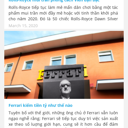
Rolls-Royce tiếp tục làm mê mẩn dân chơi bằng một tác
phẩm mui trần mới đầy mê hoặc với tinh thần khởi phá
cho năm 2020. Đó là 50 chiếc Rolls-Royce Dawn Silver
Bullet – phiên bản mui trần – được thiết kế theo cảm
March 15, 2020
hứng của “Viên đạn bạc”.
Ferrari kiếm tiền tỷ như thế nào
Tuyên bố với thế giới, những ông chủ ở Ferrari vẫn luôn
ngạo nghễ rằng; Ferrari sẽ tiếp tục duy trì việc sản xuất
xe theo số luợng giới hạn, cung sẽ ít hơn cầu để đảm