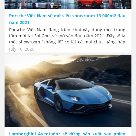
Porsche Việt Nam sẽ mở siêu showroom 13.000m2 đầu
năm 2021
Porsche Việt Nam đang triển khai xây dựng một trung
tâm mới tại Sài Gòn, sẽ mở vào đầu năm 2021. Đây sẽ là
một showroom “khổng lồ” có tất cả mọi chức năng hấp
dẫn nhất của thương hiệu. Sự kiện này sẽ đặt Sài Gòn
July 10, 2020
trở thành vùng trọng điểm trong chiến lược phát triển
thương hiệu tại Việt Nam.
Lamborghini Aventador sẽ dừng sản xuất sau phiên