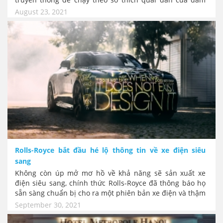
đông khách hàng thời đại mới. Rút cục đến cả Bugatti
August 23, 2021
một tượng đài siêu xe gầm thấp với danh hiệu vua tốc
độ, cũng đã lên kế hoạch xây dựng dòng sản phẩm mới.
Đó là một mẫu SUV... Thế giới thật là điên rồ!
Rolls-Royce bắt đầu hé lộ thông tin về xe điện siêu
sang
Không còn úp mở mơ hồ về khả năng sẽ sản xuất xe
điện siêu sang, chính thức Rolls-Royce đã thông báo họ
sẵn sàng chuẩn bị cho ra một phiên bản xe điện và thậm
chí chốt luôn tên của xe là Spectre. Phủ nhận luôn tên xe
September 30, 2021
trước đây CEO Torsten Muller-Otvos đã từng tiết lộ là
Silent Shadow. Như vậy là ngay cả mác xe quý tộc nhất