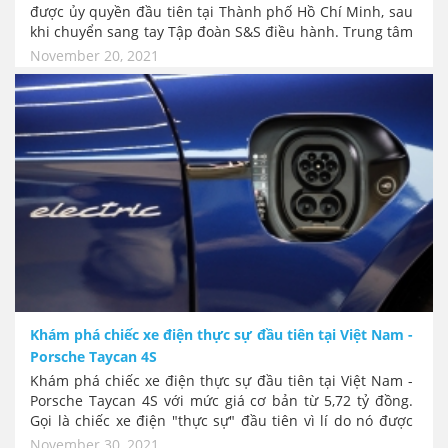
được ủy quyền đầu tiên tại Thành phố Hồ Chí Minh, sau
khi chuyển sang tay Tập đoàn S&S điều hành. Trung tâm
mới của RR có không gian lớn, tọa lạc tại vị trí trung tâm
November 20, 2021
sầm uất và trọng điểm nhất tại Quận 1, Thành phố Hồ
Chí Minh.
Khám phá chiếc xe điện thực sự đầu tiên tại Việt Nam -
Porsche Taycan 4S
Khám phá chiếc xe điện thực sự đầu tiên tại Việt Nam -
Porsche Taycan 4S với mức giá cơ bản từ 5,72 tỷ đồng.
Gọi là chiếc xe điện "thực sự" đầu tiên vì lí do nó được
bán chính hãng và nó thực sự có chất lượng đúng với cái
November 30, 2021