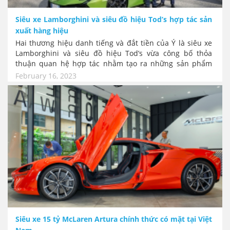
Siêu xe Lamborghini và siêu đồ hiệu Tod’s hợp tác sản
xuất hàng hiệu
Hai thương hiệu danh tiếng và đắt tiền của Ý là siêu xe
Lamborghini và siêu đồ hiệu Tod’s vừa công bố thỏa
thuận quan hệ hợp tác nhằm tạo ra những sản phẩm
"hàng hiệu" của họ với chất lượng đỉnh cao mang đầy đủ
February 16, 2023
mọi giá trị xa xỉ nhất trong thiết kế xe hơi, thời trang da,
giày, trang phục và phụ kiện.
Siêu xe 15 tỷ McLaren Artura chính thức có mặt tại Việt