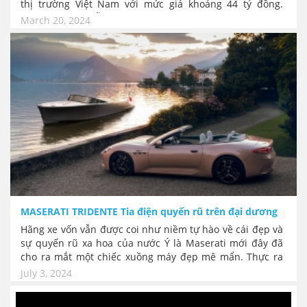
thị trường Việt Nam với mức giá khoảng 44 tỷ đồng.
Nhưng sự hấp dẫn của siêu xe này không phải ở giá tiền,
March 20, 2024
đó là cách thức vận hành thú vị mới trong kỷ nguyên
"Điện hóa". Revuelto lấy cảm hứng từ cỗ máy huyền
thoại V12 của Lamborghini nhưng có cách chạy tách biệt
xăng và điện tạo ra sự di chuyển vừa nhàn nhã vừa
mạnh mẽ.
MASERATI TRIDENTE Tia điện quyến rũ trên đại dương
Hãng xe vốn vẫn được coi như niềm tự hào về cái đẹp và
sự quyến rũ xa hoa của nước Ý là Maserati mới đây đã
cho ra mắt một chiếc xuồng máy đẹp mê mẩn. Thực ra
việc hãng xe này làm du thuyền cũng không phải quá lạ,
July 3, 2024
bởi vốn dĩ cái tinh thần cốt lõi của Maserati luôn gắn với
các cơn gió cuồng nhiệt ở vùng biển Địa Trung Hải.