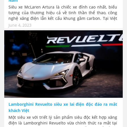
Nam
Siêu xe McLaren Artura là chiếc xe đỉnh cao nhất, biểu
tượng của thương hiệu cả về tinh thần thể thao, công
nghệ xăng điện lẫn kết cấu khung gầm carbon. Tại Việt
Nam, McLaren Artura đã có giá bán chính thức khởi
June 4, 2023
điểm từ 14,69 tỷ đồng, siêu xe này xuất hiện sẽ cạnh
tranh trực tiếp với Ferrari 296 GTB có giá 21 tỷ đồng.
Lamborghini Revuelto siêu xe lai điện độc đáo ra mắt
khách Việt
Một siêu xe với triết lý sản phẩm siêu độc kết hợp xăng
điện là Lamborghini Revuelto vừa chính thức ra mắt tại