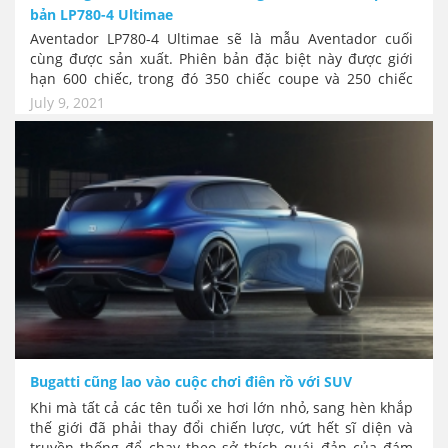
bản LP780-4 Ultimae
Aventador LP780-4 Ultimae sẽ là mẫu Aventador cuối
cùng được sản xuất. Phiên bản đặc biệt này được giới
hạn 600 chiếc, trong đó 350 chiếc coupe và 250 chiếc
roadster. Siêu xe hàng độc này sẽ có giá khoảng 546.000
July 9, 2021
USD
Bugatti cũng lao vào cuộc chơi điên rồ với SUV
Khi mà tất cả các tên tuổi xe hơi lớn nhỏ, sang hèn khắp
thế giới đã phải thay đổi chiến lược, vứt hết sĩ diện và
truyền thống để chạy theo sở thích quái đản của đám